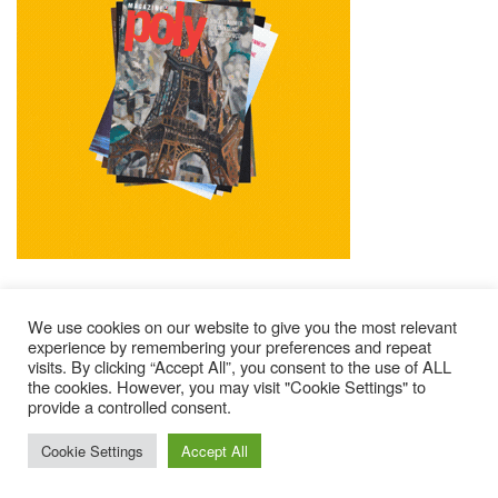
We use cookies on our website to give you the most relevant
experience by remembering your preferences and repeat
visits. By clicking “Accept All”, you consent to the use of ALL
Mentions Légales
Contacts
Où Trouver Poly ?
the cookies. However, you may visit "Cookie Settings" to
provide a controlled consent.
Lire Les Anciens N°
S’abonner À Poly
Qui Sommes-Nous ?
© 2025 – Magazine Poly – BKN
Cookie Settings
Accept All