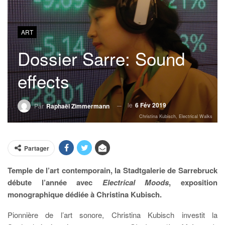
ART
Dossier Sarre: Sound
effects
le
6 Fév 2019
Par
Raphaël Zimmermann
Christina Kubisch, Electrical Walks
Partager
Temple de l’art contemporain, la Stadtgalerie de Sarrebruck
débute l’année avec
Electrical Moods
, exposition
monographique dédiée à Christina Kubisch.
Pionnière de l’art sonore, Christina Kubisch investit la