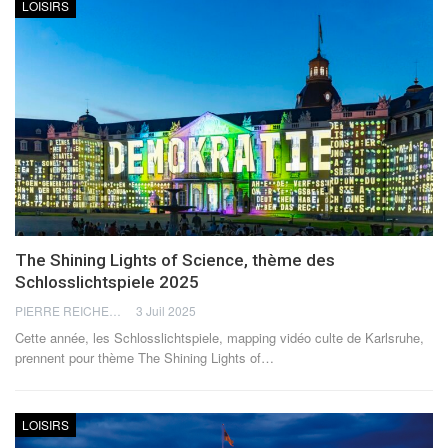
LOISIRS
The Shining Lights of Science, thème des
Schlosslichtspiele 2025
PIERRE REICHERT
3 Juil 2025
Cette année, les Schlosslichtspiele, mapping vidéo culte de Karlsruhe,
prennent pour thème The Shining Lights of
…
LOISIRS