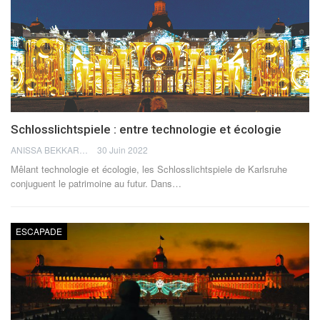
Schlosslichtspiele : entre technologie et écologie
ANISSA BEKKAR
30 Juin 2022
Mêlant technologie et écologie, les Schlosslichtspiele de Karlsruhe
conjuguent le patrimoine au futur.
Dans
…
ESCAPADE