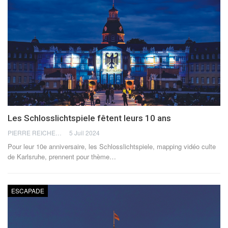
Les Schlosslichtspiele fêtent leurs 10 ans
PIERRE REICHERT
5 Juil 2024
Pour leur 10e anniversaire, les Schlosslichtspiele, mapping vidéo culte
de Karlsruhe, prennent pour thème
…
ESCAPADE