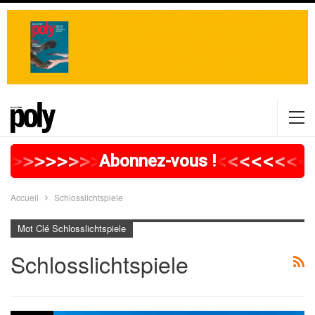
>
>
>
>
>
>
>
>
>
>
>
>
>
>
>
>
>
<
<
<
<
<
<
<
<
Abonnez-vous !
Accueil
Schlosslichtspiele
Mot Clé Schlosslichtspiele
Schlosslichtspiele