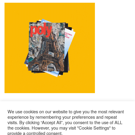
We use cookies on our website to give you the most relevant
experience by remembering your preferences and repeat
visits. By clicking “Accept All”, you consent to the use of ALL
Mentions Légales
Contacts
Où Trouver Poly ?
the cookies. However, you may visit "Cookie Settings" to
Lire Les Anciens N°
S’abonner À Poly
Qui Sommes-Nous ?
provide a controlled consent.