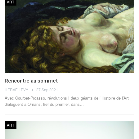
ART
Rencontre au sommet
HERVÉ LÉVY
27 Sep 2021
Avec Courbet-Picasso, révolutions ! deux géants de l’Histoire de l’Art
dialoguent à Ornans, fief du premier, dans…
ART