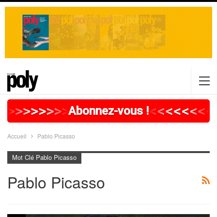
>
>
>
>
>
>
>
>
>
>
>
>
>
>
>
>
>
<
<
<
<
<
<
<
<
Abonnez-vous !
Accueil
Pablo Picasso
Mot Clé Pablo Picasso
Pablo Picasso