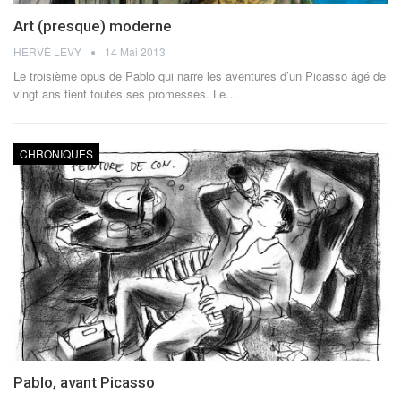
Art (presque) moderne
HERVÉ LÉVY
14 Mai 2013
Le troisième opus de Pablo qui narre les aventures d’un Picasso âgé de
vingt ans tient toutes ses promesses. Le…
CHRONIQUES
Pablo, avant Picasso