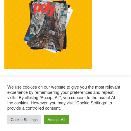
We use cookies on our website to give you the most relevant
experience by remembering your preferences and repeat
visits. By clicking “Accept All”, you consent to the use of ALL
Mentions Légales
Contacts
Où Trouver Poly ?
the cookies. However, you may visit "Cookie Settings" to
provide a controlled consent.
Lire Les Anciens N°
S’abonner À Poly
Qui Sommes-Nous ?
© 2025 – Magazine Poly – BKN
Cookie Settings
Accept All