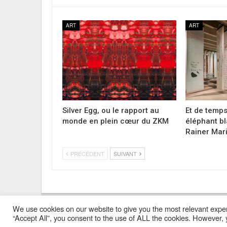
ART
ART
Silver Egg, ou le rapport au
Et de temp
monde en plein cœur du ZKM
éléphant bl
Rainer Mar
PRÉCÉDENT
SUIVANT
We use cookies on our website to give you the most relevant exper
Mentions Légales
Contacts
Où Trouver Poly ?
“Accept All”, you consent to the use of ALL the cookies. However, y