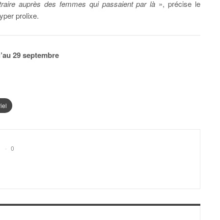
traire auprès des femmes qui passaient par là
», précise le
yper prolixe.
u’au 29 septembre
iel
0