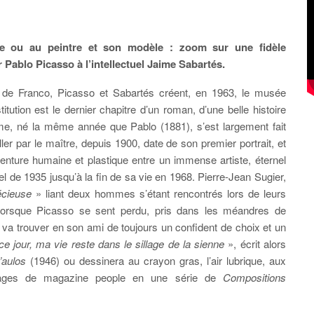
ue ou au peintre et son modèle : zoom sur une fidèle
 Pablo Picasso à l’intellectuel Jaime Sabartés.
 de Franco, Picasso et Sabartés créent, en 1963, le musée
titution est le dernier chapitre d’un roman, d’une belle histoire
aime, né la même année que Pablo (1881), s’est largement fait
ller par le maître, depuis 1900, date de son premier portrait, et
nture humaine et plastique entre un immense artiste, éternel
l de 1935 jusqu’à la fin de sa vie en 1968. Pierre-Jean Sugier,
écieuse
» liant deux hommes s’étant rencontrés lors de leurs
Lorsque Picasso se sent perdu, pris dans les méandres de
il va trouver en son ami de toujours un confident de choix et un
e jour, ma vie reste dans le sillage de la sienne
», écrit alors
’aulos
(1946) ou dessinera au crayon gras, l’air lubrique, aux
 pages de magazine people en une série de
Compositions