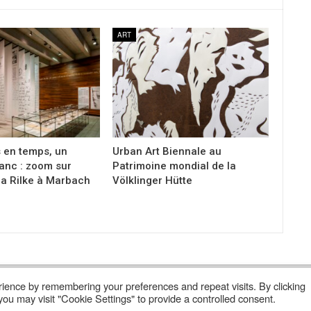
ART
s en temps, un
Urban Art Biennale au
anc : zoom sur
Patrimoine mondial de la
ia Rilke à Marbach
Völklinger Hütte
ience by remembering your preferences and repeat visits. By clicking
Lire Les Anciens N°
S’abonner À Poly
Qui Sommes-Nous ?
ou may visit "Cookie Settings" to provide a controlled consent.