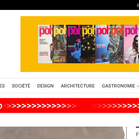
ES
SOCIÉTÉ
DESIGN
ARCHITECTURE
GASTRONOMIE
o
>
>
>
>
>
>
>
>
>
>
>
>
>
>
>
>
>
>
>
>
>
>
>
>
>
F