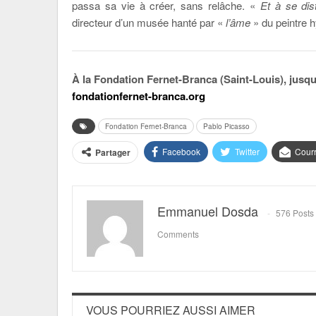
passa sa vie à créer, sans relâche. «
Et à se dis
directeur d’un musée hanté par «
l’âme
» du peintre h
À la Fondation Fernet-Branca (Saint-Louis), jusq
fondationfernet-branca.org
Fondation Fernet-Branca
Pablo Picasso
Facebook
Twitter
Courr
Partager
Emmanuel Dosda
576 Posts
Comments
VOUS POURRIEZ AUSSI AIMER