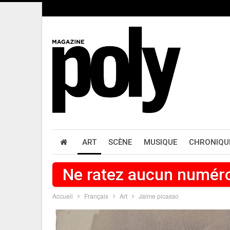
ART
SCÈNE
MUSIQUE
CHRONIQU
Ne ratez aucun numér
Accueil
Français
Art
Jaime picasso