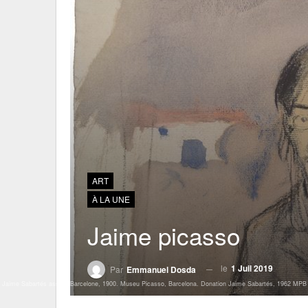
ART
À LA UNE
Jaime picasso
le
1 Juil 2019
Par
Emmanuel Dosda
, Jaime Sabartés assis, Barcelone, 1900. Museu Picasso, Barcelona. Donation Jaime Sabartés, 1962 MPB 