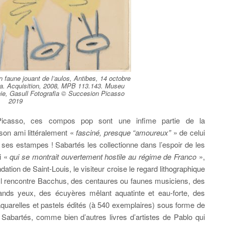
faune jouant de l’aulos, Antibes, 14 octobre
a. Acquisition, 2008, MPB 113.143. Museu
ie, Gasull Fotografia © Succesion Picasso
2019
icasso, ces compos pop sont une infime partie de la
 son ami littéralement «
fasciné, presque “amoureux”
» de celui
e ses estampes ! Sabartés les collectionne dans l’espoir de les
i «
qui se montrait ouvertement hostile au régime de Franco
»,
tion de Saint-Louis, le visiteur croise le regard lithographique
. Il rencontre Bacchus, des centaures ou faunes musiciens, des
ands yeux, des écuyères mêlant aquatinte et eau-forte, des
quarelles et pastels édités (à 540 exemplaires) sous forme de
e Sabartés, comme bien d’autres livres d’artistes de Pablo qui