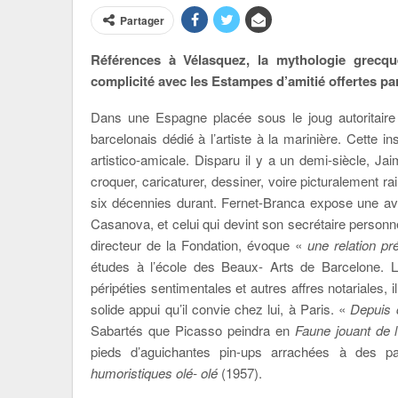
Partager
Références à Vélasquez, la mythologie grecq
complicité avec les Estampes d’amitié offertes par
Dans une Espagne placée sous le joug autoritaire
barcelonais dédié à l’artiste à la marinière. Cette ins
artistico-amicale. Disparu il y a un demi-siècle, J
croquer, caricaturer, dessiner, voire picturalement rai
six décennies durant. Fernet-Branca expose une ave
Casanova, et celui qui devint son secrétaire personne
directeur de la Fondation, évoque «
une relation pr
études à l’école des Beaux- Arts de Barcelone. 
péripéties sentimentales et autres affres notariales, 
solide appui qu’il convie chez lui, à Paris. «
Depuis c
Sabartés que Picasso peindra en
Faune jouant de l
pieds d’aguichantes pin-ups arrachées à des
humoristiques olé- olé
(1957).