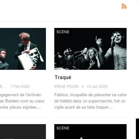
SCÈNE
Traqué
THOMAS FLAGEL
7 Fév 2020
IRENE PICON
10 Jan 2020
ngagement de l’écrivain
Fabrice, incapable de présenter sa carte
mes Baldwin sont au cœur
de fidélité dans un supermarché, fuit un
ntes pièces signées…
vigile avant de se faire traquer…
SCÈNE