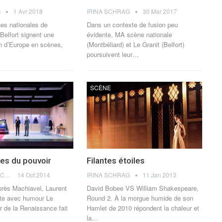
G
1 Avr 2018
IRINA SCHRAG
30 Mar 2017
es nationales de
Dans un contexte de fusion peu
 Belfort signent une
évidente, MA scène nationale
on d’Europe en scènes,
(Montbéliard) et Le Granit (Belfort)
poursuivent leur…
SCÈNE
ses du pouvoir
Filantes étoiles
DOROTHÉE LACHMANN
14 Oct 2014
IRINA SCHRAG
11 Jan 2013
près Machiavel, Laurent
David Bobee VS William Shakespeare,
te avec humour Le
Round 2. À la morgue humide de son
r de la Renaissance fait
Hamlet de 2010 répondent la chaleur et
la…