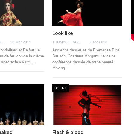
Look like
THOMAS FLAGEL
28 Mar 2019
THOMAS FLAGEL
5 Déc 2018
ntbéliard et Belfort, le
Ancienne danseuse de l’immense Pina
es de feu convie la crème
Bausch, Cristiana Morganti tient une
 spectacle vivant.…
conférence dansée de toute beauté,
Moving…
SCÈNE
naked
Flesh & blood