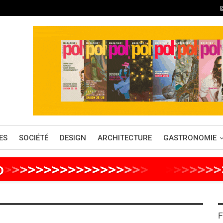
ES
SOCIÉTÉ
DESIGN
ARCHITECTURE
GASTRONOMIE
o
>
>
>
>
>
>
>
>
>
>
>
>
>
>
>
>
>
>
>
>
>
>
>
>
F