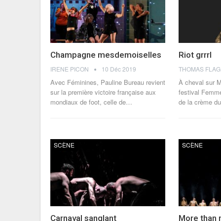
Champagne mesdemoiselles
Riot grrrl
IRENE PICON
10 Déc 2019
Avec Féminines, Pauline Bureau revient
À cheval sur Mo
sur la première victoire française aux
festival Femm
mondiaux de foot, celle de…
de la crème du
SCÈNE
SCÈNE
Carnaval sanglant
More than 