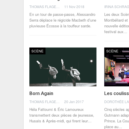
THOMAS FLAGEL
11 Nov 2018
IRINA SCHRA
En un tour de passe-passe, Alessandro
Les deux Scèn
Serra déplace le régicide Macbeth d’une
Montbéliard et
pluvieuse Écosse à la touffeur sarde.
nouvelle éditi
festival aux…
SCÈNE
SCÈNE
Born Again
Les coulis
THOMAS FLAGEL
20 Jan 2017
Héla Fattoumi & Éric Lamoureux
Cinq siècles a
transmettent deux pièces de jeunesse,
Gutmann adap
Husaïs & Après-midi, qui firent leur…
Prince. La Cou
place au…