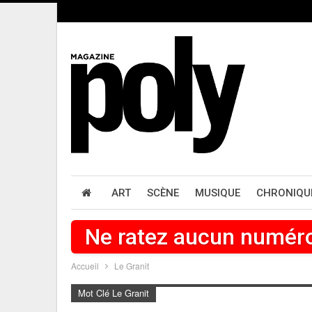
ART
SCÈNE
MUSIQUE
CHRONIQU
Ne ratez aucun numér
Accueil
Le Granit
Mot Clé Le Granit