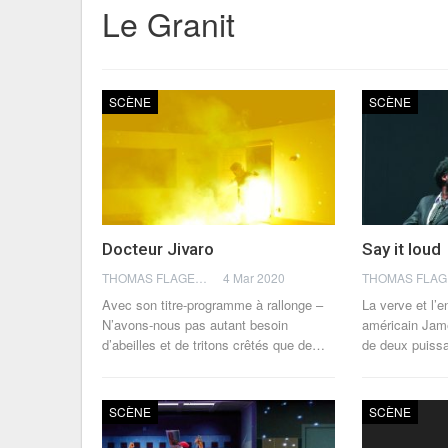
Le Granit
SCÈNE
SCÈNE
Docteur Jivaro
Say it loud
THOMAS FLAGEL
4 Mar 2020
Avec son titre-programme à rallonge –
La verve et l’e
N’avons-nous pas autant besoin
américain Ja
d’abeilles et de tritons crêtés que de…
de deux puissa
SCÈNE
SCÈNE