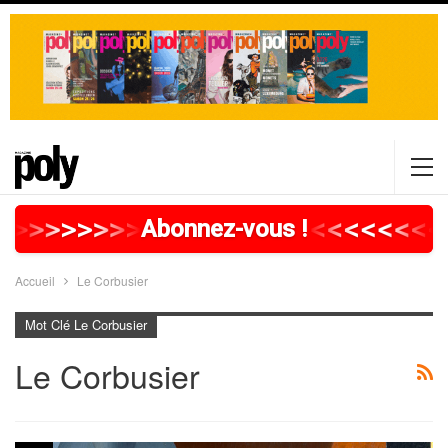
>
>
>
>
>
>
>
>
>
>
>
>
>
>
>
>
>
<
<
<
<
<
<
<
<
Abonnez-vous !
Accueil
Le Corbusier
Mot Clé Le Corbusier
Le Corbusier