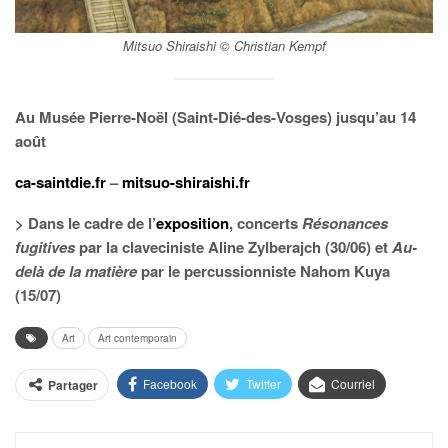
Mitsuo Shiraishi © Christian Kempf
Au Musée Pierre-Noël (Saint-Dié-des-Vosges) jusqu’au 14
août
ca-saintdie.fr
–
mitsuo-shiraishi.fr
> Dans le cadre de l’
exposition
, concerts
Résonances
fugitives
par la claveciniste Aline Zylberajch (30/06) et
Au-
delà de la matière
par le percussionniste Nahom Kuya
(15/07)
Art
Art contemporain
Facebook
Twitter
Courriel
Partager