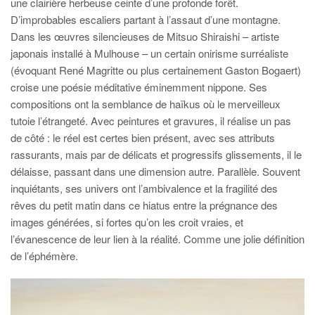
une clairière herbeuse ceinte d’une profonde forêt.
D’improbables escaliers partant à l’assaut d’une montagne.
Dans les œuvres silencieuses de Mitsuo Shiraishi – artiste
japonais installé à Mulhouse – un certain onirisme surréaliste
(évoquant René Magritte ou plus certainement Gaston Bogaert)
croise une poésie méditative éminemment nippone. Ses
compositions ont la semblance de haïkus où le merveilleux
tutoie l’étrangeté. Avec peintures et gravures, il réalise un pas
de côté : le réel est certes bien présent, avec ses attributs
rassurants, mais par de délicats et progressifs glissements, il le
délaisse, passant dans une dimension autre. Parallèle. Souvent
inquiétants, ses univers ont l’ambivalence et la fragilité des
rêves du petit matin dans ce hiatus entre la prégnance des
images générées, si fortes qu’on les croit vraies, et
l’évanescence de leur lien à la réalité. Comme une jolie définition
de l’éphémère.