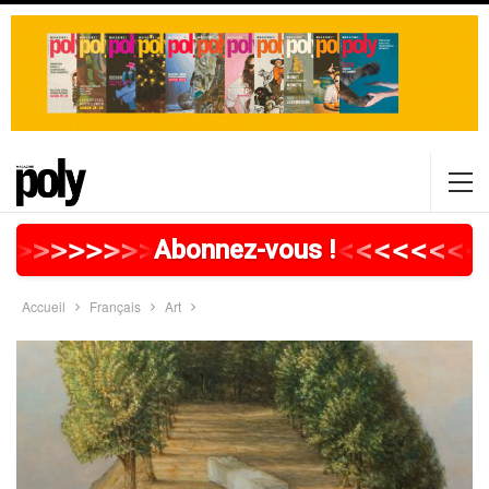
>
>
>
>
>
>
>
>
>
>
>
>
>
>
>
>
>
<
<
<
<
<
<
<
<
Abonnez-vous !
Accueil
Français
Art