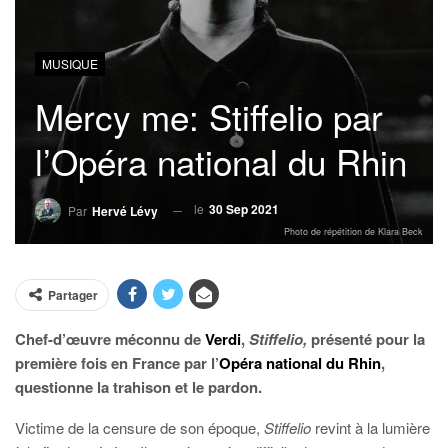
MUSIQUE
Mercy me: Stiffelio par
l’Opéra national du Rhin
le
30 Sep 2021
Par
Hervé Lévy
Photo de répétition de Klara Beck
Partager
Chef-d’œuvre méconnu de
Verdi
,
Stiffelio,
présenté pour la
première fois en France par l’
Opéra national du Rhin
,
questionne la trahison et le pardon.
Victime de la censure de son époque,
Stiffelio
revint à la lumière