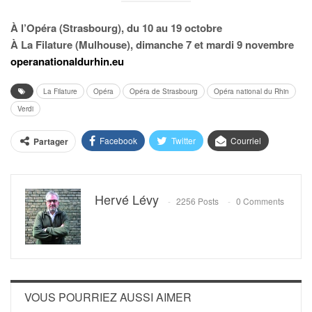
À l’Opéra (Strasbourg), du 10 au 19 octobre
À La Filature (Mulhouse), dimanche 7 et mardi 9 novembre
operanationaldurhin.eu
La Filature
Opéra
Opéra de Strasbourg
Opéra national du Rhin
Verdi
Facebook
Twitter
Courriel
Partager
Hervé Lévy
2256 Posts
0 Comments
VOUS POURRIEZ AUSSI AIMER