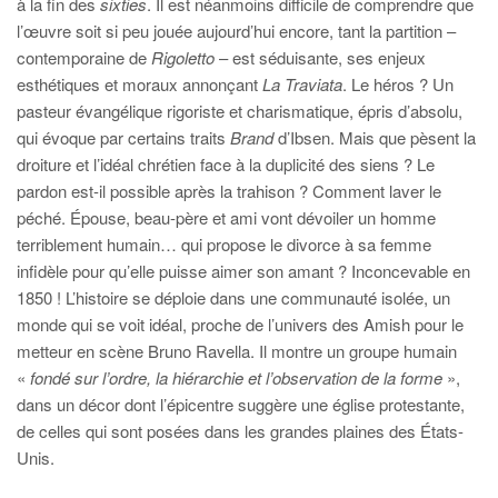
à la fin des
sixties
. Il est néanmoins difficile de comprendre que
l’œuvre soit si peu jouée aujourd’hui encore, tant la partition –
contemporaine de
Rigoletto
– est séduisante, ses enjeux
esthétiques et moraux annonçant
La Traviata
. Le héros ? Un
pasteur évangélique rigoriste et charismatique, épris d’absolu,
qui évoque par certains traits
Brand
d’Ibsen. Mais que pèsent la
droiture et l’idéal chrétien face à la duplicité des siens ? Le
pardon est-il possible après la trahison ? Comment laver le
péché. Épouse, beau-père et ami vont dévoiler un homme
terriblement humain… qui propose le divorce à sa femme
infidèle pour qu’elle puisse aimer son amant ? Inconcevable en
1850 ! L’histoire se déploie dans une communauté isolée, un
monde qui se voit idéal, proche de l’univers des Amish pour le
metteur en scène Bruno Ravella. Il montre un groupe humain
«
fondé sur
l’ordre, la hiérarchie et l’observation de la forme
»,
dans un décor dont l’épicentre suggère une église protestante,
de celles qui sont posées dans les grandes plaines des États-
Unis.