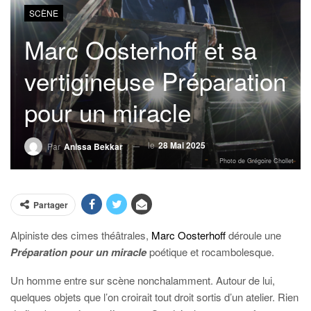
SCÈNE
Marc Oosterhoff et sa
vertigineuse Préparation
pour un miracle
le
28 Mai 2025
Par
Anissa Bekkar
Photo de Grégoire Chollet
Partager
Alpiniste des cimes théâtrales,
Marc Oosterhoff
déroule une
Préparation pour un miracle
poétique et rocambolesque.
Un homme entre sur scène nonchalamment. Autour de lui,
quelques objets que l’on croirait tout droit sortis d’un atelier. Rien