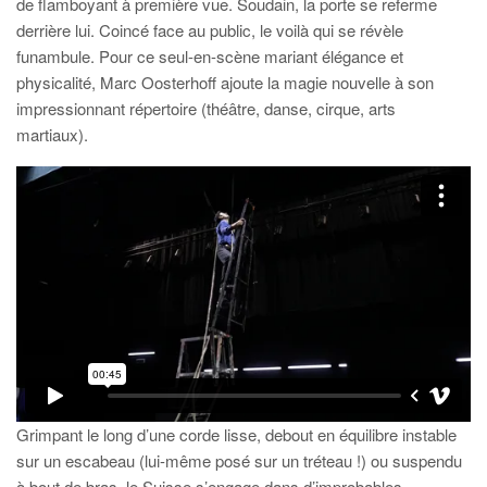
de flamboyant à première vue. Soudain, la porte se referme
derrière lui. Coincé face au public, le voilà qui se révèle
funambule. Pour ce seul-en-scène mariant élégance et
physicalité, Marc Oosterhoff ajoute la magie nouvelle à son
impressionnant répertoire (théâtre, danse, cirque, arts
martiaux).
Grimpant le long d’une corde lisse, debout en équilibre instable
sur un escabeau (lui-même posé sur un tréteau !) ou suspendu
à bout de bras, le Suisse s’engage dans d’improbables