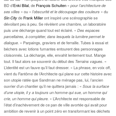
BD d’
Enki Bilal
, de
François Schuiten
«
pour l’architecture de
ses villes
» ou «
l’obscurité et le découpage des couleurs
» du
Sin City
de
Frank Miller
ont inspiré une scénographie se
dévoilant peu à peu. Se révèlent une chambre, un laboratoire
puis une décharge quand tout est éclairé. «
Des espaces
parcellaires, à compléter, dans lesquels la lumière permet le
dialogue.
» Parpaings, graviers et de ferraille. Tubes à essai et
béchers avec lotions fumantes entourent des personnages
cloisonnés. La décharge, elle, envahit lentement tout. Mange
tout. Il faut alors se souvenir du début des
Terrains vagues
. «
L’identité est un fauve qu’il faut dresser. » La phrase, en voix off,
vient du Fantôme de l’Architecte qui plane sur cette histoire avec
son utopie ratée que Sandman ne ménage pas, lui, l’ancien
ouvrier d’un chantier qu’il ne quittera jamais : «
Sous la surface
d’une utopie, il y a toujours un homme qui sue, un homme qui
crie, un homme qui pleure.
» L’Architecte est responsable de
l’état d’inachèvement de ce pan de ville avortée qui avait pour
ambition de revenir à un point zéro en transformant les déchets