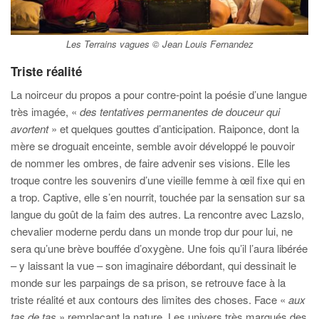
Les Terrains vagues © Jean Louis Fernandez
Triste réalité
La noirceur du propos a pour contre-point la poésie d’une langue
très imagée, «
des tentatives permanentes de douceur qui
avortent
» et quelques gouttes d’anticipation. Raiponce, dont la
mère se droguait enceinte, semble avoir développé le pouvoir
de nommer les ombres, de faire advenir ses visions. Elle les
troque contre les souvenirs d’une vieille femme à œil fixe qui en
a trop. Captive, elle s’en nourrit, touchée par la sensation sur sa
langue du goût de la faim des autres. La rencontre avec Lazslo,
chevalier moderne perdu dans un monde trop dur pour lui, ne
sera qu’une brève bouffée d’oxygène. Une fois qu’il l’aura libérée
– y laissant la vue – son imaginaire débordant, qui dessinait le
monde sur les parpaings de sa prison, se retrouve face à la
triste réalité et aux contours des limites des choses. Face «
aux
tas de tas
» remplaçant la nature. Les univers très marqués des