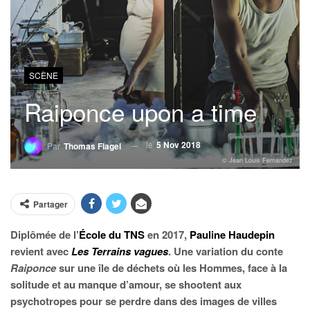
SCÈNE
Raiponce upon a time
le
5 Nov 2018
Par
Thomas Flagel
© Jean Louis Fernandez
Partager
Diplômée de l’
École du TNS
en 2017,
Pauline Haudepin
revient avec
Les Terrains vagues
. Une variation du conte
Raiponce
sur une île de déchets où les Hommes, face à la
solitude et au manque d’amour, se shootent aux
psychotropes pour se perdre dans des images de villes