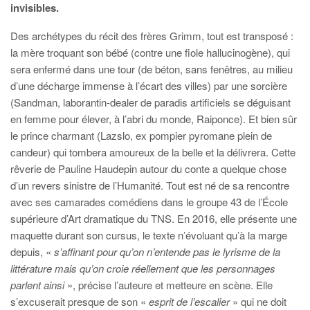
invisibles.
Des archétypes du récit des frères Grimm, tout est transposé :
la mère troquant son bébé (contre une fiole hallucinogène), qui
sera enfermé dans une tour (de béton, sans fenêtres, au milieu
d’une décharge immense à l’écart des villes) par une sorcière
(Sandman, laborantin-dealer de paradis artificiels se déguisant
en femme pour élever, à l’abri du monde, Raiponce). Et bien sûr
le prince charmant (Lazslo, ex pompier pyromane plein de
candeur) qui tombera amoureux de la belle et la délivrera. Cette
rêverie de Pauline Haudepin autour du conte a quelque chose
d’un revers sinistre de l’Humanité. Tout est né de sa rencontre
avec ses camarades comédiens dans le groupe 43 de l’École
supérieure d’Art dramatique du TNS. En 2016, elle présente une
maquette durant son cursus, le texte n’évoluant qu’à la marge
depuis, «
s’affinant pour qu’on n’entende pas le lyrisme de la
littérature mais qu’on croie réellement que les personnages
parlent ainsi
», précise l’auteure et metteure en scène. Elle
s’excuserait presque de son «
esprit de l’escalier
» qui ne doit