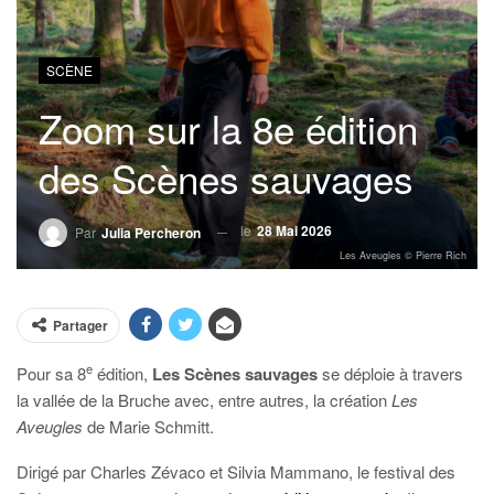
SCÈNE
Zoom sur la 8e édition
des Scènes sauvages
le
28 Mai 2026
Par
Julia Percheron
Les Aveugles © Pierre Rich
Partager
e
Pour sa 8
édition,
Les Scènes sauvages
se déploie à travers
la vallée de la Bruche avec, entre autres, la création
Les
Aveugles
de Marie Schmitt.
D
irigé par Charles Zévaco et Silvia Mammano, le festival des