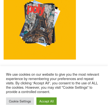
We use cookies on our website to give you the most relevant
experience by remembering your preferences and repeat
visits. By clicking “Accept All”, you consent to the use of ALL
Mentions Légales
Contacts
Où Trouver Poly ?
the cookies. However, you may visit "Cookie Settings" to
Lire Les Anciens N°
S’abonner À Poly
Qui Sommes-Nous ?
provide a controlled consent.
© 2025 – Magazine Poly – BKN
Cookie Settings
Accept All