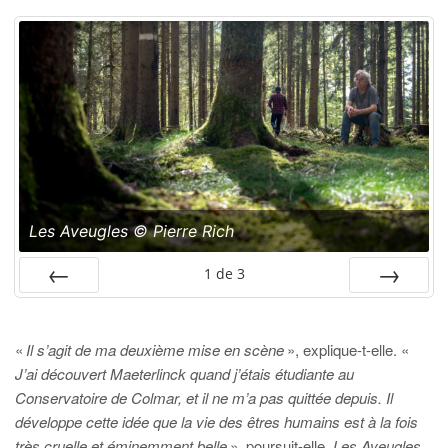
Les Aveugles © Pierre Rich
1
de
3
PRÉC
SUIV.
«
Il s’agit de ma deuxième mise en scène
», explique-t-elle. «
J’ai découvert Maeterlinck quand j’étais étudiante au
Conservatoire de Colmar, et il ne m’a pas quittée depuis. Il
développe cette idée que la vie des êtres humains est à la fois
très cruelle et éminemment belle
», poursuit-elle.
Les Aveugles