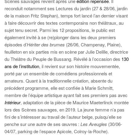
Scènes sauvages revient après une
édition repensée
. Il
reconduit notamment ses Lectures du jardin (27 & 28/06, jardin
de la maison Fritz Stephan), temps fort lancé l’an dernier visant
à faire découvrir des textes contemporains non théâtraux, au
sujet tenu secret. Parmi les 12 propositions, le public est
également invité à se (re)plonger dans les deux premiers
épisodes d’
Hériter des brumes
(26/06, Champenay, Plaine),
feuilleton en six parties mis en scène par Julie Delille, directrice
du Théâtre du Peuple de Bussang. Révélé à l’occasion des
130
ans de l’institution
, il revient sur son histoire mouvementée,
porté par un ensemble de comédiens professionnels et
amateurs. Quant à la traditionnelle création, absente du
précédent programme, elle est confiée à Marie Schmitt,
membre de l’équipe artistique ayant fait ses premiers pas avec
Intérieur
, adaptation de la pièce de Maurice Maeterlinck montée
lors des Scènes sauvages, en 2019. La jeune femme n’a pas
fini de s’intéresser au travail de l’auteur belge, puisqu’elle se
penche sur une autre de ses œuvres :
Les Aveugles
(30/06-
04/07, parking de l’espace Apicole, Colroy-la-Roche).