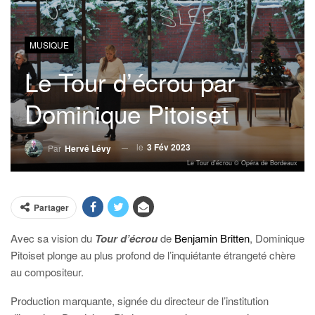
MUSIQUE
Le Tour d’écrou par
Dominique Pitoiset
le
3 Fév 2023
Par
Hervé Lévy
Le Tour d'écrou © Opéra de Bordeaux
Partager
Avec sa vision du
Tour d’écrou
de
Benjamin Britten
, Dominique
Pitoiset plonge au plus profond de l’inquiétante étrangeté chère
au compositeur.
Production marquante, signée du directeur de l’institution