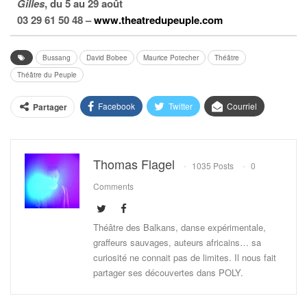
Gilles
, du 5 au 29 août
03 29 61 50 48 –
www.theatredupeuple.com
Bussang
David Bobee
Maurice Potecher
Théâtre
Théâtre du Peuple
Facebook
Twitter
Courriel
Partager
Thomas Flagel
1035 Posts
0
Comments
Théâtre des Balkans, danse expérimentale,
graffeurs sauvages, auteurs africains… sa
curiosité ne connait pas de limites. Il nous fait
partager ses découvertes dans POLY.