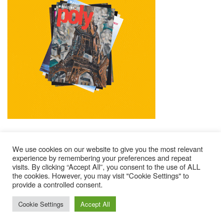
We use cookies on our website to give you the most relevant
experience by remembering your preferences and repeat
visits. By clicking “Accept All”, you consent to the use of ALL
Mentions Légales
Contacts
Où Trouver Poly ?
the cookies. However, you may visit "Cookie Settings" to
Lire Les Anciens N°
S’abonner À Poly
Qui Sommes-Nous ?
provide a controlled consent.
© 2025 – Magazine Poly – BKN
Cookie Settings
Accept All