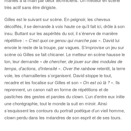
maniés à la main par deux techniciens. Un metteur en scène
très actif sans être dirigiste.
Gilles est le suivant sur scène. En peignoir, les cheveux
décoiffés, il se demande à voix haute ce qu’il fait ici, drôle à son
insu. Buttant sur les aspérités du sol, il s’énerve de manière
répétitive : «
C’est quoi ce genou qui marche
pas
». David lui
envoie le reste de la troupe, par vagues. S’improvise un jeu sur
scène où Gilles se fait chicaner. Le metteur en scène hausse le
ton, leur demande «
de chercher, de jouer sur des modules de
temps, d’actions, d’intensité
».
Over the rainbow
retentit, la terre
vole, les chamailleries s’organisent. David stoppe le tout,
recadre et les focalise sur Gilles et son «
On est où là ?
». Ils
reprennent, un canon naît en forme de répétitions et de
pastiches des gestes et paroles du clown. L’un d’entre eux initie
une chorégraphie, tout le monde la suit en miroir. Ainsi
s’esquissent les contours du portrait poétique d’un vieil homme,
clown perdu dans les méandres de son esprit et de ses tours.