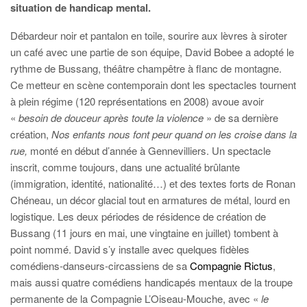
situation de handicap mental.
Débardeur noir et pantalon en toile, sourire aux lèvres à siroter
un café avec une partie de son équipe, David Bobee a adopté le
rythme de Bussang, théâtre champêtre à flanc de montagne.
Ce metteur en scène contemporain dont les spectacles tournent
à plein régime (120 représentations en 2008) avoue avoir
«
besoin de douceur après toute la violence
» de sa dernière
création,
Nos enfants nous font peur quand on les croise dans la
rue,
monté en début d’année à Gennevilliers. Un spectacle
inscrit, comme toujours, dans une actualité brûlante
(immigration, identité, nationalité…) et des textes forts de Ronan
Chéneau, un décor glacial tout en armatures de métal, lourd en
logistique. Les deux périodes de résidence de création de
Bussang (11 jours en mai, une vingtaine en juillet) tombent à
point nommé. David s’y installe avec quelques fidèles
comédiens-danseurs-circassiens de sa
Compagnie Rictus
,
mais aussi quatre comédiens handicapés mentaux de la troupe
permanente de la Compagnie L’Oiseau-Mouche, avec «
le