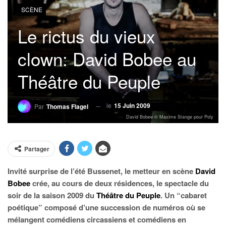
SCÈNE
Le rictus du vieux
clown: David Bobee au
Théâtre du Peuple
le
15 Juin 2009
Par
Thomas Flagel
David Bobee © Maxime Stange pour Poly
Partager
Invité surprise de l’été Bussenet, le metteur en scène
David
Bobee
crée, au cours de deux résidences, le spectacle du
soir de la saison 2009 du
Théâtre du Peuple
. Un “cabaret
poétique” composé d’une succession de numéros où se
mélangent comédiens circassiens et comédiens en