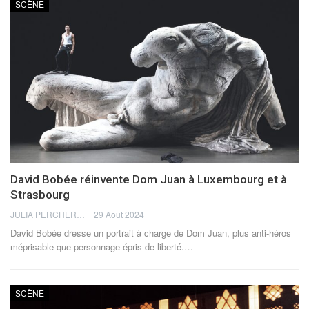
SCÈNE
David Bobée réinvente Dom Juan à Luxembourg et à
Strasbourg
JULIA PERCHERON
29 Août 2024
David Bobée dresse un portrait à charge de Dom Juan, plus anti-héros
méprisable que personnage épris de liberté.
…
SCÈNE