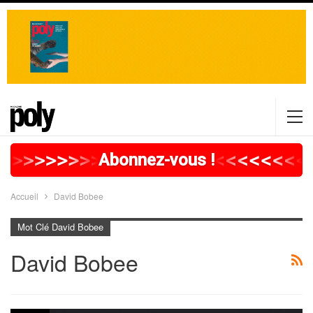
>
>
>
>
>
>
>
>
>
>
>
>
>
>
>
>
>
<
<
<
<
<
<
<
<
Abonnez-vous !
Accueil
David Bobee
Mot Clé David Bobee
David Bobee