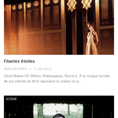
Filantes étoiles
IRINA SCHRAG
11 Jan 2013
David Bobee VS William Shakespeare, Round 2. À la morgue humide
de son Hamlet de 2010 répondent la chaleur et la…
SCÈNE