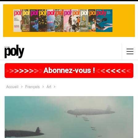
>
>
>
>
>
>
>
>
>
>
>
>
>
>
>
>
>
<
<
<
<
<
<
<
<
Abonnez-vous !
Accueil
Français
Art