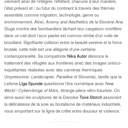
viennent ainsi de l’intégrer, reflétant, chacune à leur manière,
l’état présent et / ou futur du continent à travers des thèmes
essentiels comme migration, technologie, genre ou
environnement. Ainsi,
Anomy and Aesthetics
de la Slovène Ana
Sluga montre des bombardiers lâchant leur cargaison mortifère
dans un ciel dont l’azur pastel est comme nimbé d’un voile de
brouillard. Signifiante collision entre la beauté sereine et la force
brutale, cette toile est une allégorie d’une certaine
contemporanéité. Sa compatriote
Nika Autor
dénonce le
traitement des réfugiés aux frontières avec des images onirico-
inquiétantes réalisées avec des caméras thermiques
(
Impressions: Landscapes: Paradise of Sloven
ia), tandis que la
Lettone
Līga Spunde
questionne l’ère numérique ave
c New
World / Cybervikings of Ma
rs, étrange pièce rétro-futuriste. On
aime aussi les sculptures de la Danoise
Tove Storch
associant
la délicatesse de la soie au brutalisme de matériaux industriels,
nous emportant sur la ligne de crête entre douceur et violence.