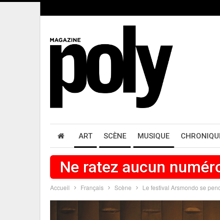
ART
SCÈNE
MUSIQUE
CHRONIQU
Ne ratez aucun numér
Accueil
Français
Scène
Le festival Arsmondo se pen