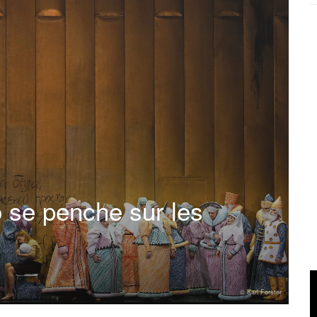
 se penche sur les
© Karl Forster