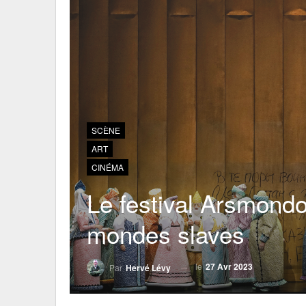
SCÈNE
ART
CINÉMA
Le festival Arsmondo
mondes slaves
le
27 Avr 2023
Par
Hervé Lévy