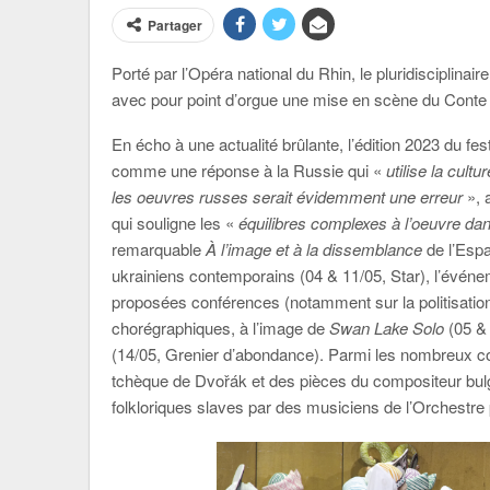
Partager
Porté par l’Opéra national du Rhin, le pluridisciplinair
avec pour point d’orgue une mise en scène du Conte 
En écho à une actualité brûlante, l’édition 2023 du 
comme une réponse à la Russie qui «
utilise la cul
les oeuvres russes serait évidemment une erreur
», 
qui souligne les «
équilibres complexes à l’oeuvre d
remarquable
À l’image et à la dissemblance
de l’Esp
ukrainiens contemporains (04 & 11/05, Star), l’événem
proposées conférences (notamment sur la politisatio
chorégraphiques, à l’image de
Swan Lake Solo
(05 &
(14/05, Grenier d’abondance). Parmi les nombreux co
tchèque de Dvořák et des pièces du compositeur bul
folkloriques slaves par des musiciens de l’Orchestre