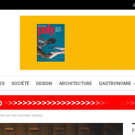
ES
SOCIÉTÉ
DESIGN
ARCHITECTURE
GASTRONOMIE
o
>
>
>
>
>
>
>
>
>
>
>
>
>
>
>
>
>
>
>
>
>
>
>
>
>
>
che sur les mondes slaves
F