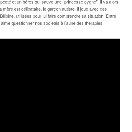
pecté et un héros qui sauve une “princesse cygne”. Il va alors
mère est célibataire, le garçon autiste. Il joue avec des
n Bilibine, utilisées pour lui faire comprendre sa situation. Entre
 aime questionner nos sociétés à l’aune des thérapies