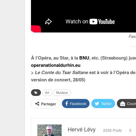
Fes
À l’Opéra, au Star, à la
BNU
, etc. (Strasbourg) ju
operanationaldurhin.eu
>
Le Conte du Tsar Saltane
est à voir à l’Opéra d
version de concert, 28/05)
Art
Musique
Facebook
Twitter
Courr
Partager
Hervé Lévy
2256 Posts
0