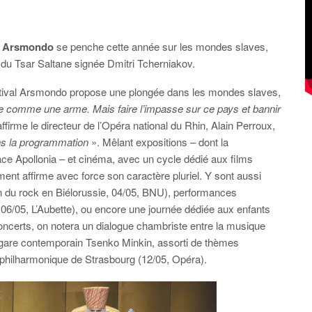
e
Arsmondo
se penche cette année sur les mondes slaves,
du Tsar Saltane signée Dmitri Tcherniakov.
festival Arsmondo propose une plongée dans les mondes slaves,
ture comme une arme. Mais faire l’impasse sur ce pays et bannir
affirme le directeur de l’Opéra national du Rhin, Alain Perroux,
ans la programmation
». Mêlant expositions – dont la
ace Apollonia – et cinéma, avec un cycle dédié aux films
ent affirme avec force son caractère pluriel. Y sont aussi
n du rock en Biélorussie, 04/05, BNU), performances
 06/05, L’Aubette), ou encore une journée dédiée aux enfants
ncerts, on notera un dialogue chambriste entre la musique
gare contemporain Tsenko Minkin, assorti de thèmes
 philharmonique de Strasbourg (12/05, Opéra).