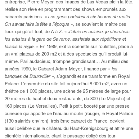
entreprise, Pierre Meyer, des images de Las Vegas plein la tête,
réalise son rêve en programmant des shows empruntés aux
cabarets parisiens. «
Les gens partaient à six heures du matin.
On savait faire la fête à l’époque
», se souvient le maître des
lieux qui gérait tout, de A à Z. «
J’étais en cuisine, je cherchais
les artistes à la gare de Saverne, assistais aux répétitions et
faisais la régie.
» En 1989, exit la scénette sur roulettes, place à
un vrai plateau de 200 m2 et à des spectacles qu’il produit lui-
même. Pari audacieux, triomphe grandissant… Au milieu des
années 1990, le Cabaret Adam-Meyer, financé par «
les
banques de Bouxwiller
», s’agrandit et se transforme en Royal
Palace. L’ensemble du site fait aujourd’hui 8 000 m2, avec un
théâtre de 1 000 places, une scène de 25 mètres de large pour
20 mètres de haut et deux restaurants, de 800 (Le Majestic) et
160 places (Le Versailles). Petit à petit, boosté par une presse
curieuse qui apporte de l’eau au moulin (rouge), le Royal Palace
(130 salariés environ), troisième cabaret de France, devient
aussi célèbre que le château du Haut-Kœnigsbourg et attire une
clientèle internationale, étant le passage obligé des tour-