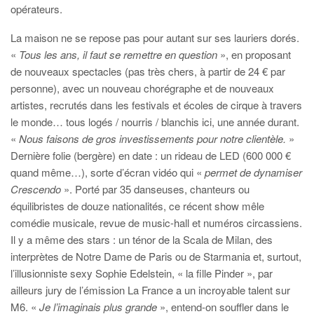
opérateurs.
La maison ne se repose pas pour autant sur ses lauriers dorés.
«
Tous les ans, il faut se remettre en question
», en proposant
de nouveaux spectacles (pas très chers, à partir de 24 € par
personne), avec un nouveau chorégraphe et de nouveaux
artistes, recrutés dans les festivals et écoles de cirque à travers
le monde… tous logés / nourris / blanchis ici, une année durant.
«
Nous faisons de gros investissements pour notre clientèle.
»
Dernière folie (bergère) en date : un rideau de LED (600 000 €
quand même…), sorte d’écran vidéo qui «
permet de dynamiser
Crescendo
». Porté par 35 danseuses, chanteurs ou
équilibristes de douze nationalités, ce récent show mêle
comédie musicale, revue de music-hall et numéros circassiens.
Il y a même des stars : un ténor de la Scala de Milan, des
interprètes de Notre Dame de Paris ou de Starmania et, surtout,
l’illusionniste sexy Sophie Edelstein, « la fille Pinder », par
ailleurs jury de l’émission La France a un incroyable talent sur
M6. «
Je l’imaginais plus grande
», entend-on souffler dans le