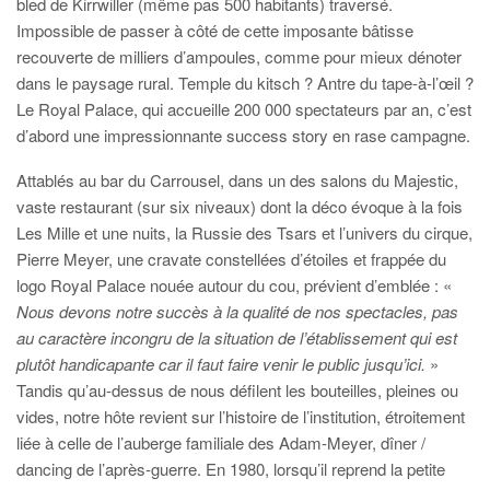
bled de Kirrwiller (même pas 500 habitants) traversé.
Impossible de passer à côté de cette imposante bâtisse
recouverte de milliers d’ampoules, comme pour mieux dénoter
dans le paysage rural. Temple du kitsch ? Antre du tape-à-l’œil ?
Le Royal Palace, qui accueille 200 000 spectateurs par an, c’est
d’abord une impressionnante success story en rase campagne.
Attablés au bar du Carrousel, dans un des salons du Majestic,
vaste restaurant (sur six niveaux) dont la déco évoque à la fois
Les Mille et une nuits, la Russie des Tsars et l’univers du cirque,
Pierre Meyer, une cravate constellées d’étoiles et frappée du
logo Royal Palace nouée autour du cou, prévient d’emblée : «
Nous devons notre succès à la qualité de nos spectacles, pas
au caractère incongru de la situation de l’établissement qui est
plutôt handicapante car il faut faire venir le public jusqu’ici.
»
Tandis qu’au-dessus de nous défilent les bouteilles, pleines ou
vides, notre hôte revient sur l’histoire de l’institution, étroitement
liée à celle de l’auberge familiale des Adam-Meyer, dîner /
dancing de l’après-guerre. En 1980, lorsqu’il reprend la petite