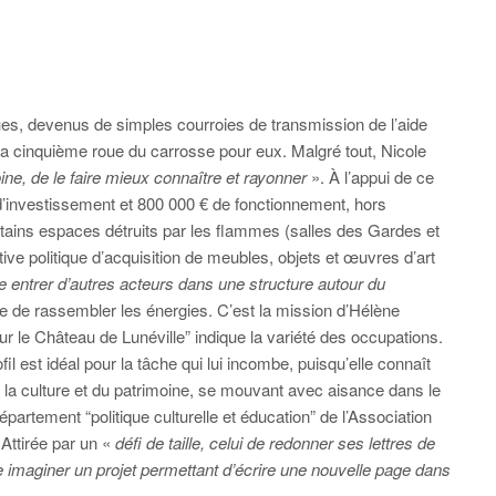
s, devenus de simples courroies de transmission de l’aide
nt la cinquième roue du carrosse pour eux. Malgré tout, Nicole
ine, de le faire mieux connaître et rayonner
». À l’appui de ce
d’investissement et 800 000 € de fonctionnement, hors
rtains espaces détruits par les flammes (salles des Gardes et
ive politique d’acquisition de meubles, objets et œuvres d’art
re entrer d’autres acteurs dans une structure autour du
ble de rassembler les énergies. C’est la mission d’Hélène
ur le Château de Lunéville” indique la variété des occupations.
l est idéal pour la tâche qui lui incombe, puisqu’elle connaît
 la culture et du patrimoine, se mouvant avec aisance dans le
département “politique culturelle et éducation” de l’Association
Attirée par un «
défi de taille, celui de redonner ses lettres de
e imaginer un projet permettant d’écrire une nouvelle page dans