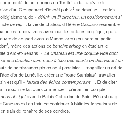
 Communauté de communes du Territoire de Lunéville à
2
ation d’un Groupement d’intérêt public
se dessine. Une fois
collégialement, de «
définir un fil directeur, un positionnement si
nute de répit : la vie de château d’Hélène Cascaro ressemble
aîne les rendez-vous avec tous les acteurs du projet, opère
uvre de concert avec le Musée lorrain qui sera en partie
3
tion
, mène des actions de
benchmarking
en étudiant le
ale d’Arc-et-Senans. «
Le Château est une coquille vide dont
nner une direction commune à tous ces efforts en définissant un
hui : de nombreuses pistes sont possibles – magnifier un art de
âge d’or de Lunéville, créer une “route Stanislas”, travailler
ain est qu’il «
faudra des échos contemporains
». Et de citer
a mission ne fait que commencer : prenant en compte
dens of Light
avec le Palais Catherine de Saint-Pétersbourg,
Cascaro est en train de contribuer à bâtir les fondations de
t en train de renaître de ses cendres.