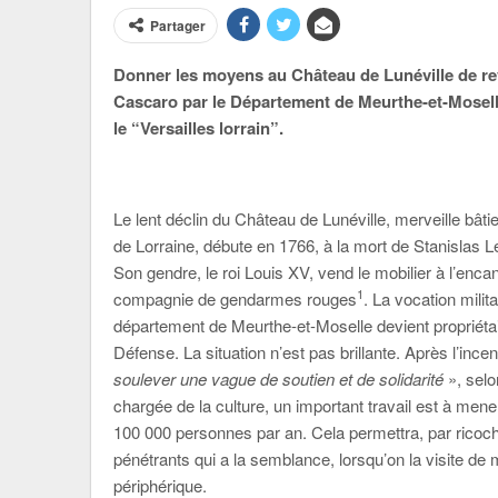
Partager
Donner les moyens au Château de Lunéville de revi
Cascaro par le Département de Meurthe-et-Moselle,
le “Versailles lorrain”.
Le lent déclin du Château de Lunéville, merveille bât
de Lorraine, débute en 1766, à la mort de Stanislas Le
Son gendre, le roi Louis XV, vend le mobilier à l’encan
1
compagnie de gendarmes rouges
. La vocation milit
département de Meurthe-et-Moselle devient propriétaire
Défense. La situation n’est pas brillante. Après l’ince
soulever une vague de soutien et de solidarité
», sel
chargée de la culture, un important travail est à mener
100 000 personnes par an. Cela permettra, par ricochet
pénétrants qui a la semblance, lorsqu’on la visite de m
périphérique.