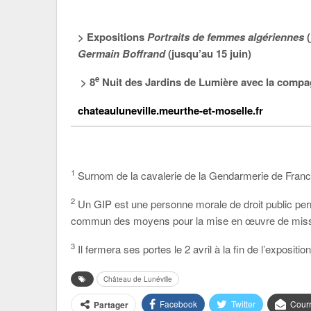
> Expositions
Portraits de femmes algériennes
(
Germain Boffrand
(jusqu’au 15 juin)
e
> 8
Nuit des Jardins de Lumière avec la compagn
chateauluneville.meurthe-et-moselle.fr
1
Surnom de la cavalerie de la Gendarmerie de Fran
2
Un GIP est une personne morale de droit public perm
commun des moyens pour la mise en œuvre de missio
3
Il fermera ses portes le 2 avril à la fin de l’expositio
Château de Lunéville
Facebook
Twitter
Courr
Partager