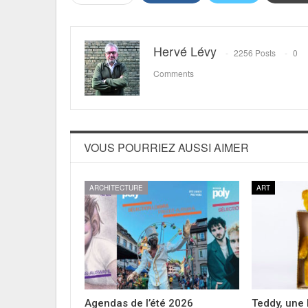
Hervé Lévy
2256 Posts
0
Comments
VOUS POURRIEZ AUSSI AIMER
ARCHITECTURE
ART
Agendas de l’été 2026
Teddy, une 