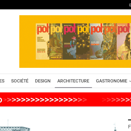
ES
SOCIÉTÉ
DESIGN
ARCHITECTURE
GASTRONOMIE
o
>
>
>
>
>
>
>
>
>
>
>
>
>
>
>
>
>
>
>
>
>
>
>
>
>
>
F