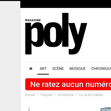
ART
SCÈNE
MUSIQUE
CHRONIQU
Ne ratez aucun numér
Accueil
Français
Architecture
La vie de château