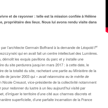
vre et de rayonner : telle est la mission confiée à Hélène
 propriétaire des lieux. Nous lui avons rendu visite dans
er
ie par l’architecte Germain Boffrand à la demande de Léopold I
szczynski qui en avait fait un centre intellectuel des Lumières.
, démolit les exquis pavillons du parc et y installe une
aire du site perdurera jusqu’en mars 2017 : à cette date, le
 de la totalité du site, rachetant une partie au Ministère de la
ndie de janvier 2003 qui
« avait néanmoins eu le mérite de
on Nicole Creusot, vice-présidente de la collectivité notamment
 pour redonner du lustre à un lieu aujourd’hui visité par
, d’irriguer le territoire d’une cité aux charmes discrets et
anière superficielle, d’une parfaite incarnation de la France