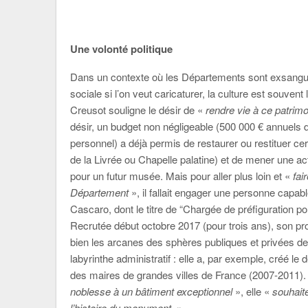
Une volonté politique
Dans un contexte où les Départements sont exsangue
sociale si l’on veut caricaturer, la culture est souve
Creusot souligne le désir de «
rendre vie à ce patrimo
désir, un budget non négligeable (500 000 € annuels 
personnel) a déjà permis de restaurer ou restituer ce
de la Livrée ou Chapelle palatine) et de mener une act
pour un futur musée. Mais pour aller plus loin et «
fai
Département
», il fallait engager une personne capa
Cascaro, dont le titre de “Chargée de préfiguration po
Recrutée début octobre 2017 (pour trois ans), son profi
bien les arcanes des sphères publiques et privées de
labyrinthe administratif : elle a, par exemple, créé le 
des maires de grandes villes de France (2007-2011). 
noblesse à un bâtiment exceptionnel
», elle «
souhait
l’histoire du monument
.
»