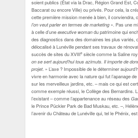
soient publics (État via la Drac, Région Grand Est,
Baccarat ou encore Ville) ou privés. Pour cela, la cré
cette première mission menée à bien, il conviendra, 
l’on veut parler en termes de marketing
». Pas une mi
à celle d’une
executive woman
du patrimoine qui ench
des diagnostics dans des domaines les plus variés, œ
délocalisé à Lunéville pendant ses travaux de rénova
e
succès de sites du XVIII
siècle comme la Saline roy
on se sert aujourd’hui tous azimuts. Il importe de do
projet
. » L’axe ? Impossible de le déterminer aujourd’
vivre en harmonie avec la nature qui fut l’apanage de l’
sur les merveilleux jardins, etc. – mais ce qui est cert
comme exemple réussi, le Collège des Bernardins. L
l’existant – comme l’appartenance au réseau des
Gar
le Prince Pückler Park de Bad Muskau, etc. –, Hélène 
l’avenir du Château de Lunéville qui, tel le Phénix, es