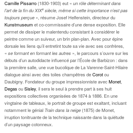
Camille Pissarro
(1830-1903) eut «
un rôle déterminant dans
e
l’art de la fin du XIX
siècle, même si cette importance n’est pas
toujours perçue
», résume Josef Helfenstein, directeur du
Kunstmuseum
et co-commissaire d’une dense exposition. Elle
permet de dissiper le malentendu consistant à considérer le
peintre comme un suiveur, un brin plan-plan. Avec pour épine
dorsale les liens qu’il entretint toute sa vie avec ses confrères,
«
se formant en formant les autres
», le parcours s’ouvre sur les
débuts d’un autodidacte influencé par l’École de Barbizon : dans
la première salle, une vue bucolique de La Varenne-Saint-Hilaire
dialogue ainsi avec des toiles champêtres de
Corot
ou
Daubigny. Fondateur du groupe impressionniste avec
Monet
,
Degas
ou
Sisley
, il sera le seul à prendre part à ses huit
expositions collectives organisées de 1874 à 1886. En une
vingtaine de tableaux, le portrait de groupe est exaltant, incluant
notamment le génial
Train dans la neige
(1875) de Monet,
irruption tonitruante de la technique naissante dans la quiétude
d’un paysage cotonneux.