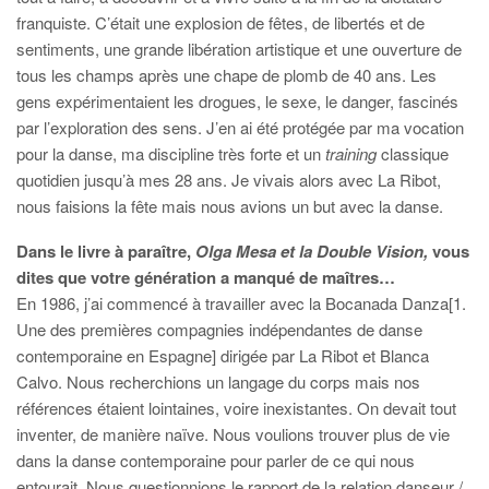
franquiste. C’était une explosion de fêtes, de libertés et de
sentiments, une grande libération artistique et une ouverture de
tous les champs après une chape de plomb de 40 ans. Les
gens expérimentaient les drogues, le sexe, le danger, fascinés
par l’exploration des sens. J’en ai été protégée par ma vocation
pour la danse, ma discipline très forte et un
training
classique
quotidien jusqu’à mes 28 ans. Je vivais alors avec La Ribot,
nous faisions la fête mais nous avions un but avec la danse.
Dans le livre à paraître,
Olga Mesa et la Double Vision,
vous
dites que votre génération a manqué de maîtres…
En 1986, j’ai commencé à travailler avec la Bocanada Danza[1.
Une des premières compagnies indépendantes de danse
contemporaine en Espagne] dirigée par La Ribot et Blanca
Calvo. Nous recherchions un langage du corps mais nos
références étaient lointaines, voire inexistantes. On devait tout
inventer, de manière naïve. Nous voulions trouver plus de vie
dans la danse contemporaine pour parler de ce qui nous
entourait. Nous questionnions le rapport de la relation danseur /