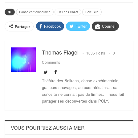
Danse contemporaine
Hall des Chars
Pôle Sud
Facebook
Twitter
Courriel
Partager
Thomas Flagel
1035 Posts
0
Comments
Théâtre des Balkans, danse expérimentale,
graffeurs sauvages, auteurs africains… sa
curiosité ne connait pas de limites. Il nous fait
partager ses découvertes dans POLY.
VOUS POURRIEZ AUSSI AIMER