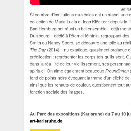
art 
Si nombre d’institutions muséales ont un stand, une
collection de Maria Lucia et Ingo Klöcker : depuis la 
Bad Homburg ont réuni un bel ensemble – déjà mon
Duisbourg – dédié à l’éternel féminin, regroupant de
Smith ou Nancy Spero, se découvre une toile au réa
The Day
(2014) – nu extatique, quasiment orgiaque d
prédilection : représenter les corps tels qu’ils sont. Q
dans la réa- lité de leur vieillissement, ses person
spirituel. On aime également beaucoup
Freundinnen
(
fond de points noirs évoquant la trame d’un cliché de 
ainsi que les rehauts de couleur, questionnent tout au
fonction sociale des images.
Au Parc des expositions (Karlsruhe) du 7 au 10 jui
art-karlsruhe.de