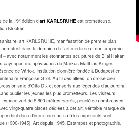
e
e de la 19
édition d’
art KARLSRUHE
est prometteuse,
tion Klöcker.
e sanitaire, art KARLSRUHE, manifestation de premier plan
qui comptent dans le domaine de l’art moderne et contemporain.
el – avec notamment les étonnantes sculptures de Bilal Hakan
les paysages métaphysiques de Markus Matthias Krüger.
ésence de Várfok, institution pionnière fondée à Budapest en
ntenaire Françoise Gilot. Au fil des allées, on croise bien
pressionisme d’Otto Dix et consorts aux légendes d’aujourd’hui
ans oublier les jeunes les plus prometteurs. Les visiteurs
 espace vert de 6 800 mètres carrés, peuplé de nombreuses
ec vingt-quatre places dédiées à cet art, véritable marque de
t cependant dans d’immenses halls où les exposants sont
que (1900-1945), Art depuis 1945, Estampes et photographie,