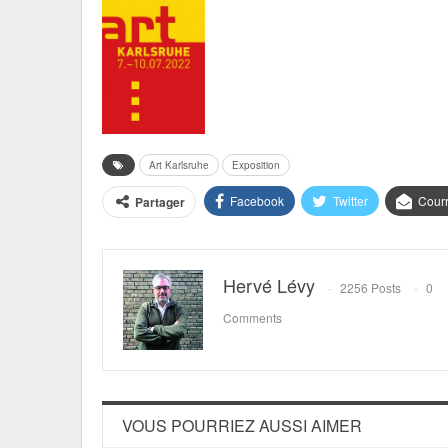
Art Karlsruhe
Exposition
Facebook
Twitter
Courr
Partager
Hervé Lévy
2256 Posts
0
Comments
VOUS POURRIEZ AUSSI AIMER