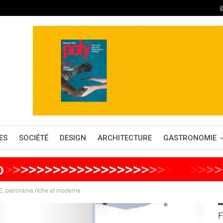
ES
SOCIÉTÉ
DESIGN
ARCHITECTURE
GASTRONOMIE
o
>
>
>
>
>
>
>
>
>
>
>
>
>
>
>
>
>
>
>
>
>
>
>
>
>
>
E, panorama riche et moderne
F