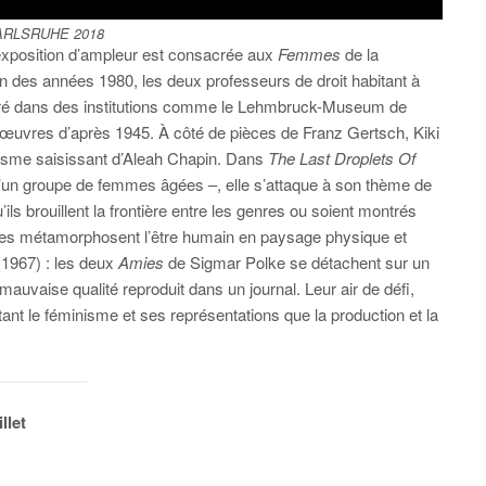
KARLSRUHE 2018
 exposition d’ampleur est consacrée aux
Femmes
de la
fin des années 1980, les deux professeurs de droit habitant à
tré dans des institutions comme le Lehmbruck-Museum de
s œuvres d’après 1945. À côté de pièces de Franz Gertsch, Kiki
lisme saisissant d’Aleah Chapin. Dans
The Last Droplets Of
’un groupe de femmes âgées –, elle s’attaque à son thème de
u’ils brouillent la frontière entre les genres ou soient montrés
nages métamorphosent l’être humain en paysage physique et
1967) : les deux
Amies
de Sigmar Polke se détachent sur un
mauvaise qualité reproduit dans un journal. Leur air de défi,
tant le féminisme et ses représentations que la production et la
llet