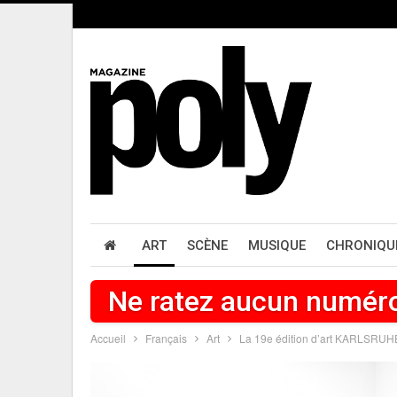
ART
SCÈNE
MUSIQUE
CHRONIQU
Ne ratez aucun numér
Accueil
Français
Art
La 19e édition d’art KARLSRUH