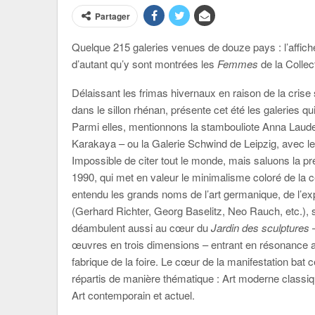
Partager
Quelque 215 galeries venues de douze pays : l’affich
d’autant qu’y sont montrées les
Femmes
de la Collec
Délaissant les frimas hivernaux en raison de la cris
dans le sillon rhénan, présente cet été les galeries 
Parmi elles, mentionnons la stambouliote Anna Laud
Karakaya – ou la Galerie Schwind de Leipzig, avec 
Impossible de citer tout le monde, mais saluons la pr
1990, qui met en valeur le minimalisme coloré de la ce
entendu les grands noms de l’art germanique, de l’ex
(Gerhard Richter, Georg Baselitz, Neo Rauch, etc.), s
déambulent aussi au cœur du
Jardin des sculptures
–
œuvres en trois dimensions – entrant en résonance av
fabrique de la foire. Le cœur de la manifestation ba
répartis de manière thématique : Art moderne classi
Art contemporain et actuel.