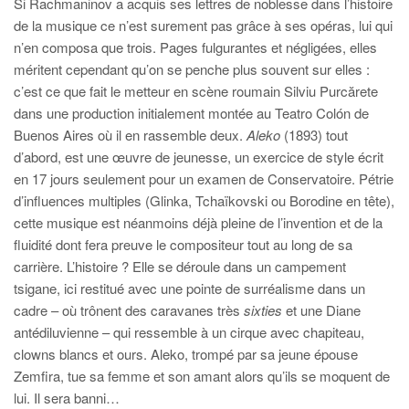
Si Rachmaninov a acquis ses lettres de noblesse dans l’histoire
de la musique ce n’est surement pas grâce à ses opéras, lui qui
n’en composa que trois. Pages fulgurantes et négligées, elles
méritent cependant qu’on se penche plus souvent sur elles :
c’est ce que fait le metteur en scène roumain Silviu Purcărete
dans une production initialement montée au Teatro Colón de
Buenos Aires où il en rassemble deux.
Aleko
(1893) tout
d’abord, est une œuvre de jeunesse, un exercice de style écrit
en 17 jours seulement pour un examen de Conservatoire. Pétrie
d’influences multiples (Glinka, Tchaïkovski ou Borodine en tête),
cette musique est néanmoins déjà pleine de l’invention et de la
fluidité dont fera preuve le compositeur tout au long de sa
carrière. L’histoire ? Elle se déroule dans un campement
tsigane, ici restitué avec une pointe de surréalisme dans un
cadre – où trônent des caravanes très
sixties
et une Diane
antédiluvienne – qui ressemble à un cirque avec chapiteau,
clowns blancs et ours. Aleko, trompé par sa jeune épouse
Zemfira, tue sa femme et son amant alors qu’ils se moquent de
lui. Il sera banni…