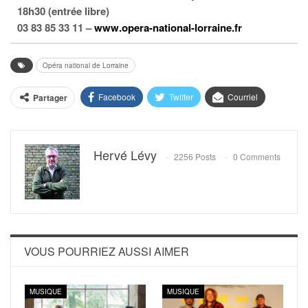
18h30 (entrée libre)
03 83 85 33 11 –
www.opera-national-lorraine.fr
Opéra national de Lorraine
Facebook
Twitter
Courriel
Partager
Hervé Lévy
2256 Posts
0 Comments
VOUS POURRIEZ AUSSI AIMER
MUSIQUE
MUSIQUE