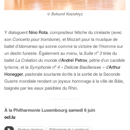
© Bohumil Kostohryz
Y dialoguent
Nino Rota
, compositeur fétiche du cinéaste (avec
son
Concerto pour trombone
), et Mozart pour la musique de
ballet d’
Idomeneo
qui sonne comme la victoire de l’Homme sur
o
un destin funeste. Également au menu, la
Suite n
3
tirée du
ballet
La Création du monde
d’
Andreï Petrov
, pétrie d’un candide
o
lyrisme, et la
Symphonie n
4 « Deliciæ Basilienses »
d’
Arthur
Honegger
, pastorale souriante écrite à la sortie de la Seconde
Guerre mondiale rendant un joyeux hommage à la ville de Bâle,
baignée par les eaux paisibles du Rhin.
À la Philharmonie Luxembourg samedi 6 juin
ocl.lu
Musique classique
Philharmonie de Luxembourg