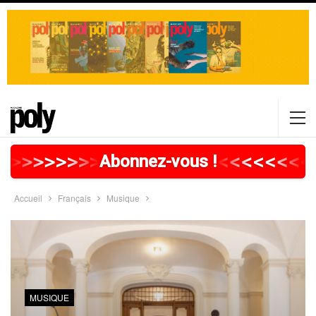
>
>
>
>
>
>
>
>
>
>
>
>
>
>
>
>
>
<
<
<
<
<
<
<
<
Abonnez-vous !
Accueil
Français
Musique
MUSIQUE