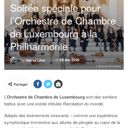
Soirée spéciale pour
l’Orchestre de Chambre
de Luxembourg à la
Philharmonie
le
29 Avr 2026
Par
Hervé Lévy
© Bohumil Kostohryz
Partager
L’
Orchestre de Chambre de Luxembourg
sort des sentiers
battus avec une soirée intitulée
Recréation du monde
.
Adepte des événements innovants – comme une expérience
symphonique immersive aux allures de plongée au cœur de la