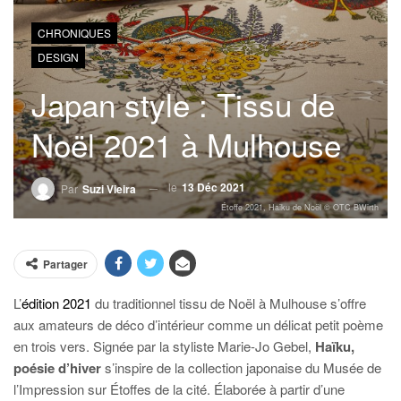
CHRONIQUES
DESIGN
Japan style : Tissu de
Noël 2021 à Mulhouse
le
13 Déc 2021
Par
Suzi Vieira
Étoffe 2021, Haiku de Noël © OTC BWirth
Partager
L’
édition 2021
du traditionnel tissu de Noël à Mulhouse s’offre
aux amateurs de déco d’intérieur comme un délicat petit poème
en trois vers. Signée par la styliste Marie-Jo Gebel,
Haïku,
poésie d’hiver
s’inspire de la collection japonaise du Musée de
l’Impression sur Étoffes de la cité. Élaborée à partir d’une