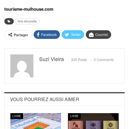
tourisme-mulhouse.com
Arts décoratifs
Facebook
Twitter
Courriel
Partager
Suzi Vieira
335 Posts
0 Comments
VOUS POURRIEZ AUSSI AIMER
LIVRE
LIVRE