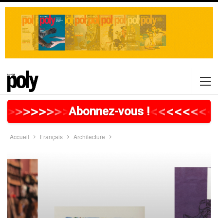
>
>
>
>
>
>
>
>
>
>
>
>
>
>
>
>
>
<
<
<
<
<
<
<
<
Abonnez-vous !
Accueil
Français
Architecture