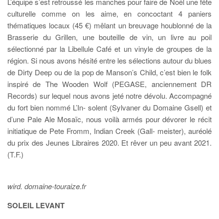
L’équipe s’est retroussé les manches pour faire de Noël une fête
culturelle comme on les aime, en concoctant 4 paniers
thématiques locaux (45 €) mêlant un breuvage houblonné de la
Brasserie du Grillen, une bouteille de vin, un livre au poil
sélectionné par la Libellule Café et un vinyle de groupes de la
région. Si nous avons hésité entre les sélections autour du blues
de Dirty Deep ou de la pop de Manson’s Child, c’est bien le folk
inspiré de The Wooden Wolf (PEGASE, anciennement DR
Records) sur lequel nous avons jeté notre dévolu. Accompagné
du fort bien nommé L’In- solent (Sylvaner du Domaine Gsell) et
d’une Pale Ale Mosaïc, nous voilà armés pour dévorer le récit
initiatique de Pete Fromm, Indian Creek (Gall- meister), auréolé
du prix des Jeunes Libraires 2020. Et rêver un peu avant 2021.
(T.F.)
wird. domaine-touraize.fr
SOLEIL LEVANT