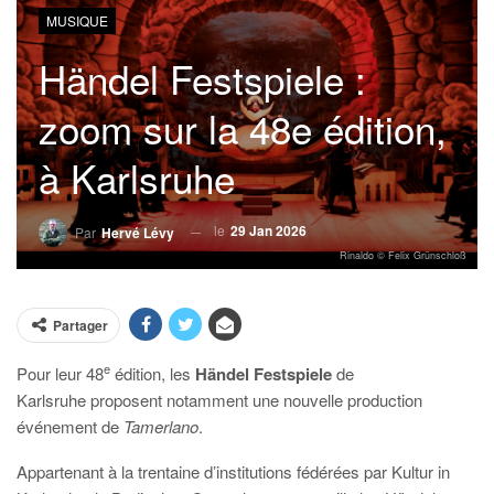
MUSIQUE
Händel Festspiele :
zoom sur la 48e édition,
à Karlsruhe
le
29 Jan 2026
Par
Hervé Lévy
Rinaldo © Felix Grünschloß
Partager
e
Pour leur 48
édition, les
Händel Festspiele
de
Karlsruhe
proposent notamment une nouvelle production
événement de
Tamerlano
.
Appartenant à la trentaine d’institutions fédérées par Kultur in