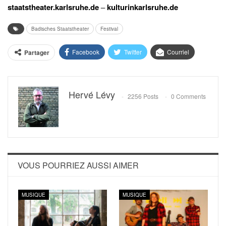
staatstheater.karlsruhe.de
–
kulturinkarlsruhe.de
Badisches Staatstheater
Festival
Facebook
Twitter
Courriel
Partager
Hervé Lévy
2256 Posts
0 Comments
VOUS POURRIEZ AUSSI AIMER
MUSIQUE
MUSIQUE