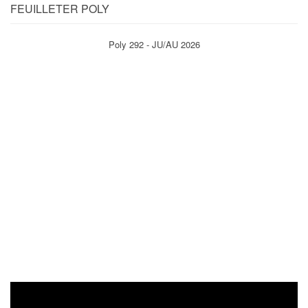
FEUILLETER POLY
Poly 292 - JU/AU 2026