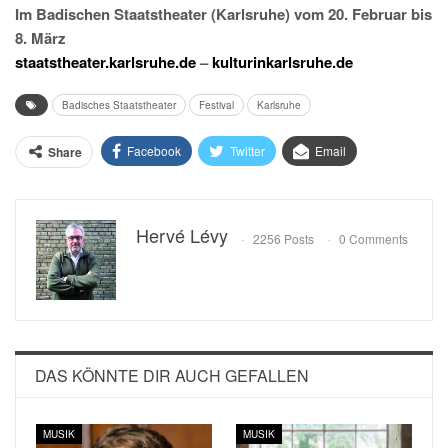
Im Badischen Staatstheater (Karlsruhe) vom 20. Februar bis
8. März
staatstheater.karlsruhe.de
–
kulturinkarlsruhe.de
Badisches Staatstheater
Festival
Karlsruhe
Facebook
Twitter
Email
Share
Hervé Lévy
2256 Posts
0 Comments
DAS KÖNNTE DIR AUCH GEFALLEN
MUSIK
MUSIK