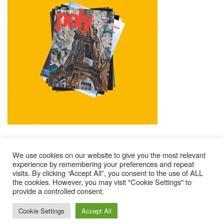
We use cookies on our website to give you the most relevant
experience by remembering your preferences and repeat
visits. By clicking “Accept All”, you consent to the use of ALL
Impressum
Kontakt
Alle Ausgaben Lesen
the cookies. However, you may visit "Cookie Settings" to
provide a controlled consent.
POLY Abonnieren
Wer Sind Wir ?
© 2025 – Magazine Poly – BKN
Cookie Settings
Accept All