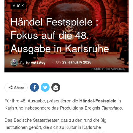
MUSIK
Händel Festspiele :
Fokus auf die 48.
Ausgabe in Karlsruhe
On
29. January 2026
By
Hervé Lévy
Rinaldo © Felix Grünschloß
Share
Für ihre 48. Ausgabe, präsentieren die
Händel-Festspiele
in
Karlsruhe insbesondere das Produktions-Ereignis
Tamerlano
.
Das Badische Staatstheater, das zu den rund dreißig
Institutionen gehört, die sich zu Kultur in Karlsruhe