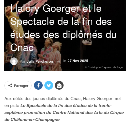
Halory Goerger et le
Spectacle de la fin des
études des diplômés du
Cnac
le
27 Nov 2025
Par
Julia Percheron
© Christophe Raynaud de Lage
Partager
Aux côtés des jeunes diplômés du Cnac, Halory Goerger met
en piste
Le Spectacle de la fin des études de la trente-
septième promotion du Centre National des Arts du Cirque
de Châlons-en-Champagne
.