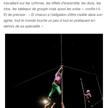
travaillant sur les rythmes, les effets d’ensemble, les duos, les
trios, les tableaux de groupe mais aussi les solos
», confie-t-il.
Et de préciser : «
Si chacun a l’obligation d’être visible dans son
agrès, tout le monde touche un peu à tout en pratiquant en-
dehors de sa spécialité.
»