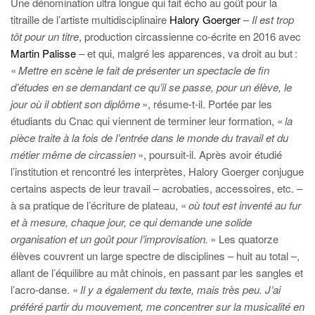
Une dénomination ultra longue qui fait écho au goût pour la
titraille de l’artiste multidisciplinaire
Halory Goerger
–
Il est trop
tôt pour un titre
, production circassienne co-écrite en 2016 avec
Martin Palisse
– et qui, malgré les apparences, va droit au but :
«
Mettre en scène le fait de présenter un spectacle de fin
d’études en se demandant ce qu’il se passe, pour un élève, le
jour où il obtient son diplôme
», résume-t-il. Portée par les
étudiants du Cnac qui viennent de terminer leur formation, «
la
pièce traite à la fois de l’entrée dans le monde du travail et du
métier même de circassien
», poursuit-il. Après avoir étudié
l’institution et rencontré les interprètes, Halory
Goerger conjugue
certains aspects de leur travail – acrobaties, accessoires, etc. –
à sa pratique de l’écriture de plateau, «
où tout est inventé au fur
et à mesure, chaque jour, ce qui demande une solide
organisation et un goût pour l’improvisation.
» Les quatorze
élèves couvrent un large spectre de disciplines – huit au total –,
allant de l’équilibre au mât chinois, en passant par les sangles et
l’acro-danse. «
Il y a également du texte, mais très peu. J’ai
préféré partir du mouvement, me concentrer sur la musicalité en