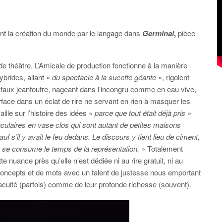
nt la création du monde par le langage dans
Germinal
,
pièce
de théâtre, L’Amicale de production fonctionne à la manière
ybrides, allant «
du spectacle à la sucette géante
», rigolent
 faux jeanfoutre, nageant dans l’incongru comme en eau vive,
rface dans un éclat de rire ne servant en rien à masquer les
aille sur l’histoire des idées «
parce que tout était déjà pris
»
ulaires en vase clos qui sont autant de petites maisons
uf s’il y avait le feu dedans. Le discours y tient lieu de ciment,
 et se consume le temps de la représentation.
» Totalement
e nuance près qu’elle n’est dédiée ni au rire gratuit, ni au
concepts et de mots avec un talent de justesse nous emportant
acuité (parfois) comme de leur profonde richesse (souvent).