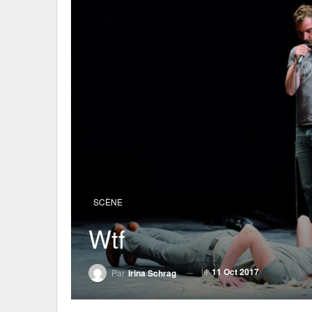
SCÈNE
Wtf
le
11 Oct 2017
Par
Irina Schrag