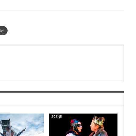
iel
SCÈNE