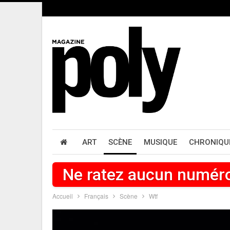
ART
SCÈNE
MUSIQUE
CHRONIQU
Ne ratez aucun numér
Accueil
Français
Scène
Wtf