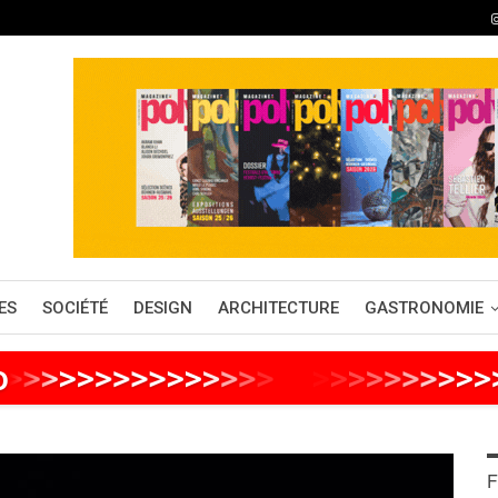
ES
SOCIÉTÉ
DESIGN
ARCHITECTURE
GASTRONOMIE
o
>
>
>
>
>
>
>
>
>
>
>
>
>
>
>
>
>
>
>
>
>
>
>
>
F