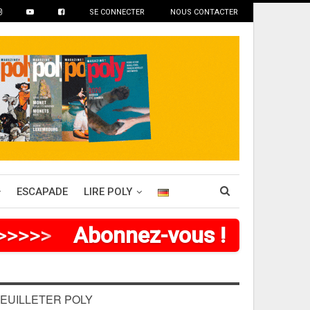
SE CONNECTER
NOUS CONTACTER
ESCAPADE
LIRE POLY
>
>
>
>
>
>
Abonnez-vous !
EUILLETER POLY