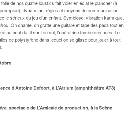
olie de nos quatre loustics fait voler en éclat le plancher (à
mpromptue), dynamitant règles et moyens de communication
ec le sérieux du jeu d’un enfant. Symbiose, vibration karmique,
ufrou. On chante, on gratte une guitare et tape des pads tout en
si au bout du fil sorti du sol, l’opératrice tombe des nues. Le
lles de polystyrène dans lequel on se glisse pour jouer à tout
t.
ctobre
rence d’Antoine Defoort, à L’Atrium (amphithéâtre AT8)
ière
, spectacle de L’Amicale de production, à la Scène