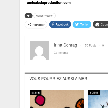
amicaledeproduction.com
Maillon-Wacken
Facebook
Twitter
Courr
Partager
Irina Schrag
170 Posts
0
Comments
VOUS POURRIEZ AUSSI AIMER
SCÈNE
SCÈNE