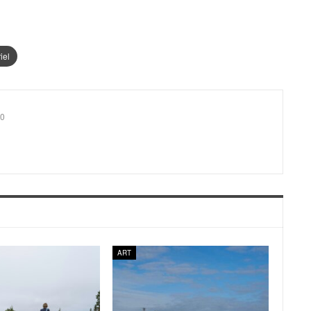
iel
0
ART