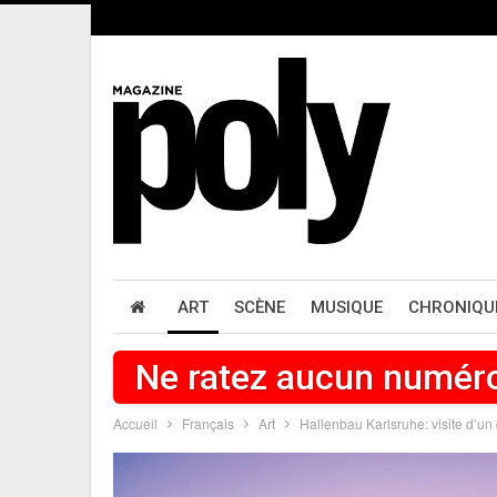
ART
SCÈNE
MUSIQUE
CHRONIQU
Ne ratez aucun numér
Accueil
Français
Art
Hallenbau Karlsruhe: visite d’un 