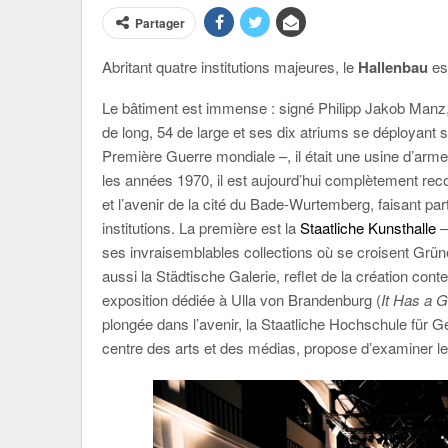
Partager
Abritant quatre institutions majeures, le
Hallenbau
est
Le bâtiment est immense : signé Philipp Jakob Manz
de long, 54 de large et ses dix atriums se déployant 
Première Guerre mondiale –, il était une usine d’arm
les années 1970, il est aujourd’hui complètement recon
et l’avenir de la cité du Bade-Wurtemberg, faisant parti
institutions. La première est la
Staatliche Kunsthalle
–
ses invraisemblables collections où se croisent Gr
aussi la Städtische Galerie, reflet de la création c
exposition dédiée à Ulla von Brandenburg (
It Has a 
plongée dans l’avenir, la Staatliche Hochschule für 
centre des arts et des médias, propose d’examiner le