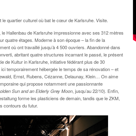
 le quartier culturel où bat le cœur de Karlsruhe. Visite.
, le Hallenbau de Karlsruhe impressionne avec ses 312 mètres
sur quatre étages. Moderne à son époque – la fin de la
ement où ont travaillé jusqu’à 4 500 ouvriers. Abandonné dans
verti, abritant quatre structures incarnant le passé, le présent
e de Kultur in Karlsruhe, initiative fédérant plus de 30
 ici temporairement hébergée le temps de sa rénovation – et
ünewald, Ernst, Rubens, Cézanne, Delaunay, Klein… On aime
ontemporaine qui propose notamment une passionnante
Golden Sun and an Elderly Grey Moon
, jusqu’au 22/10). Enfin,
Gestaltung forme les plasticiens de demain, tandis que le ZKM,
s contours du futur.