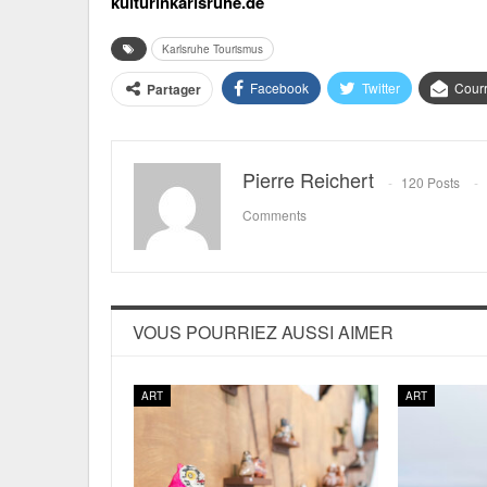
kulturinkarlsruhe.de
Karlsruhe Tourismus
Facebook
Twitter
Courr
Partager
Pierre Reichert
120 Posts
Comments
VOUS POURRIEZ AUSSI AIMER
ART
ART