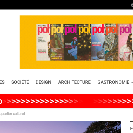
ES
SOCIÉTÉ
DESIGN
ARCHITECTURE
GASTRONOMIE
o
>
>
>
>
>
>
>
>
>
>
>
>
>
>
>
>
>
>
>
>
>
>
>
>
>
>
quartier culturel
F