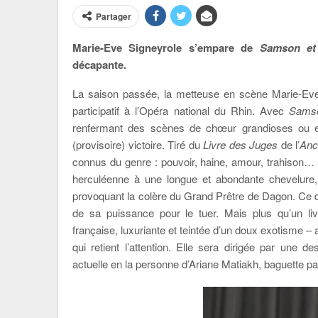
Partager
Marie-Eve Signeyrole s’empare de
Samson et 
décapante.
La saison passée, la metteuse en scène Marie-Eve
participatif à l’Opéra national du Rhin. Avec
Samso
renfermant des scènes de chœur grandioses ou enc
(provisoire) victoire. Tiré du
Livre des Juges
de l’
Anc
connus du genre : pouvoir, haine, amour, trahison… I
herculéenne à une longue et abondante chevelure, q
provoquant la colère du Grand Prêtre de Dagon. Ce de
de sa puissance pour le tuer. Mais plus qu’un li
française, luxuriante et teintée d’un doux exotisme
qui retient l’attention. Elle sera dirigée par une 
actuelle en la personne d’Ariane Matiakh, baguette par