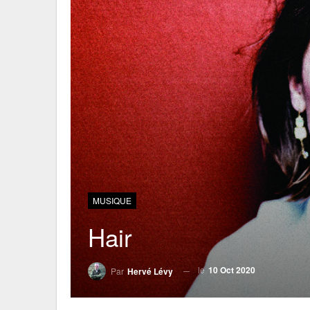
MUSIQUE
Hair
le
10 Oct 2020
Par
Hervé Lévy