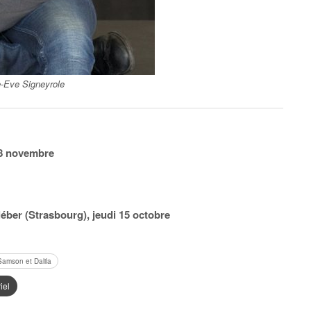
-Eve Signeyrole
e 8 novembre
Kléber (Strasbourg), jeudi 15 octobre
Samson et Dalila
iel