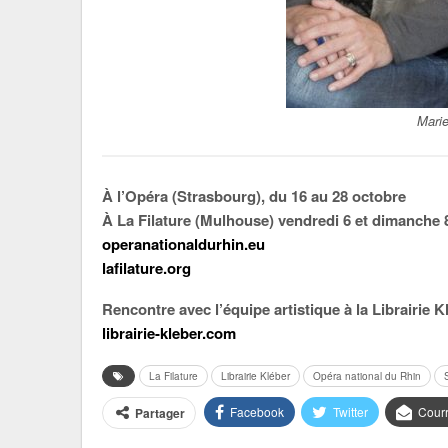
Marie
À l’Opéra (Strasbourg), du 16 au 28 octobre
À La Filature (Mulhouse) vendredi 6 et dimanch
operanationaldurhin.eu
lafilature.org
Rencontre avec l’équipe artistique à la Librairie 
librairie-kleber.com
La Filature
Librairie Kléber
Opéra national du Rhin
Facebook
Twitter
Courr
Partager