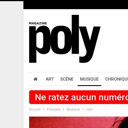
ART
SCÈNE
MUSIQUE
CHRONIQU
Ne ratez aucun numér
Accueil
Français
Musique
Hair