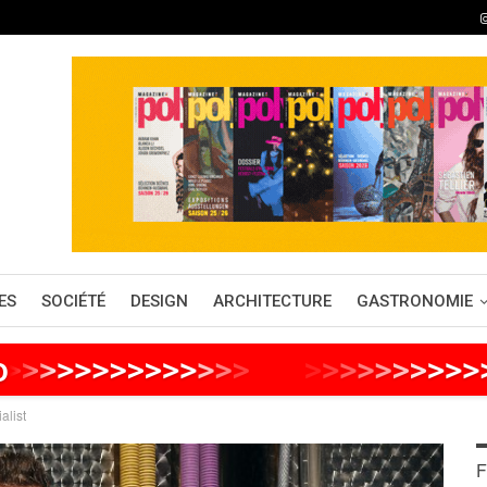
ES
SOCIÉTÉ
DESIGN
ARCHITECTURE
GASTRONOMIE
o
>
>
>
>
>
>
>
>
>
>
>
>
>
>
>
>
>
>
>
>
>
>
>
>
alist
F