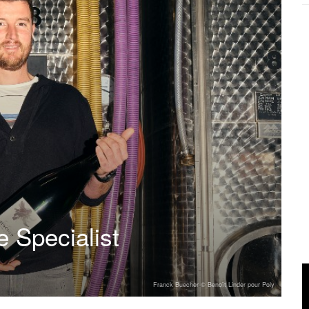
 Specialist
Franck Buecher © Benoît Linder pour Poly