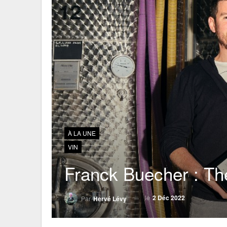
À LA UNE
VIN
Franck Buecher : The
le
2 Déc 2022
Par
Hervé Lévy