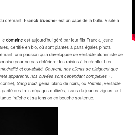
 du crémant,
Franck Buecher
est un pape de la bulle. Visite à
 le
domaine
est aujourd’hui géré par leur fils Franck, jeune
es, certifié en bio, où sont plantés à parts égales pinots
 crémant, une passion qu’a développée ce véritable alchimiste de
enoise pour ne pas détériorer les raisins à la récolte. Les
inéralité et buvabilité. Souvent, nos clients se plaignent que
èreté apparente, nos cuvées sont cependant complexes
»,
-contre),
Sang froid
, génial blanc de noirs, ou
Reflets
, véritable
parité des trois cépages cultivés, issus de jeunes vignes, est
attaque fraîche et sa tension en bouche soutenue.