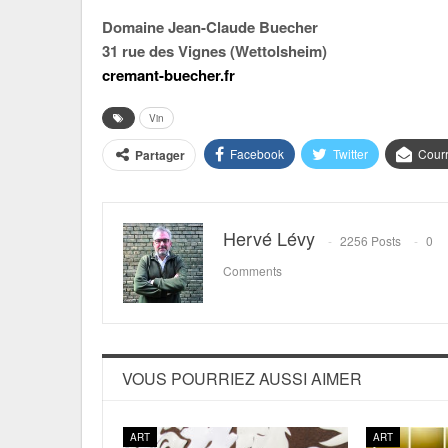
Domaine Jean-Claude Buecher
31 rue des Vignes (Wettolsheim)
cremant-buecher.fr
Vin
Facebook
Twitter
Courr
Partager
Hervé Lévy
2256 Posts
0
Comments
VOUS POURRIEZ AUSSI AIMER
ART
ART