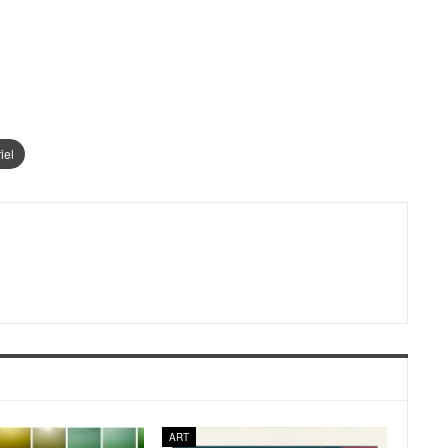
iel
ART