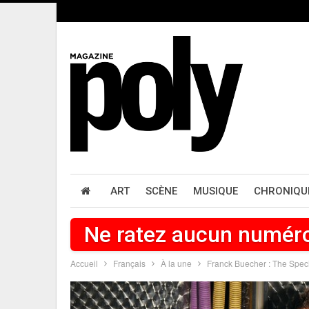
ART
SCÈNE
MUSIQUE
CHRONIQU
Ne ratez aucun numér
Accueil
Français
À la une
Franck Buecher : The Speci