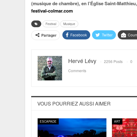
(musique de chambre), en l’Église Saint-Matthieu, 
festival-colmar.com
Festival
Musique
Facebook
Twitter
Courr
Partager
Hervé Lévy
2256 Posts
0
Comments
VOUS POURRIEZ AUSSI AIMER
ESCAPADE
ART