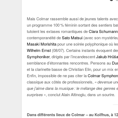
Mais Colmar rassemble aussi de jeunes talents avec 
un programme 100 % féminin sortant des sentiers bat
tutoient les extases romantiques de
Clara Schumann
contemporanéité de
Sato Matsui
(avec son mystérie
Masaki Morishita
pour une soirée polyphonique où les 
Wilhelm Ernst
(08/07). Certains instants évoquent des
Symphoniker
, dirigés par l’incandescent
Jakub Hrůš
semblance d’étonnantes rencontres. Pensons au
Du
et la clarinette basse de Christian Elin, pour un mix
Enfin, impossible de ne pas citer la
Colmar Symphon
classique aux côtés de professionnels, «
devenue une
que j’aime dans la musique : le mélange des genres et 
surprises
», conclut Alain Altinoglu, dans un sourire.
Dans différents lieux de Colmar – au Koïfhus, à 12