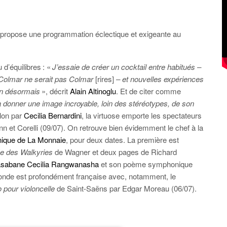
lu propose une programmation éclectique et exigeante au
 d’équilibres : «
J’essaie de créer un cocktail entre habitués –
 Colmar ne serait pas Colmar
[rires]
– et nouvelles expériences
en désormais
», décrit
Alain Altinoglu
. Et de citer comme
à donner une image incroyable, loin des stéréotypes, de son
olon par
Cecilia Bernardini
, la virtuose emporte les spectateurs
n et Corelli (09/07). On retrouve bien évidemment le chef à la
ique de La Monnaie
, pour deux dates. La première est
 des Walkyries
de Wagner et deux pages de Richard
sabane Cecilia Rangwanasha
et son poème symphonique
conde est profondément française avec, notamment, le
 pour violoncelle
de Saint-Saëns par Edgar Moreau (06/07).