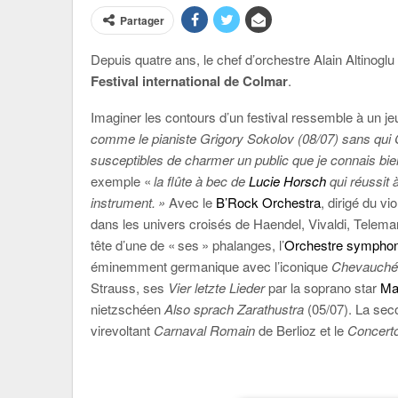
Partager
Depuis quatre ans, le chef d’orchestre Alain Altinog
Festival international de Colmar
.
Imaginer les contours d’un festival ressemble à un jeu
comme le pianiste Grigory Sokolov (08/07) sans qui
susceptibles de charmer un public que je connais bi
exemple «
la flûte à bec de
Lucie Horsch
qui réussit 
instrument. »
Avec le
B’Rock Orchestra
, dirigé du vi
dans les univers croisés de Haendel, Vivaldi, Teleman
tête d’une de « ses » phalanges, l’
Orchestre symphon
éminemment germanique avec l’iconique
Chevauchée
Strauss, ses
Vier letzte Lieder
par la soprano star
Ma
nietzschéen
Also sprach Zarathustra
(05/07). La se
virevoltant
Carnaval Romain
de Berlioz et le
Concerto