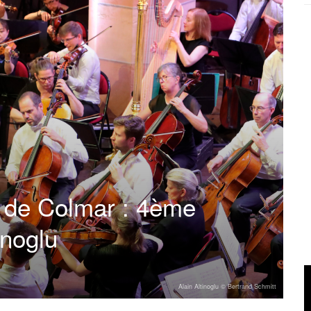
al de Colmar : 4ème
inoglu
Alain Altinoglu © Bertrand Schmitt