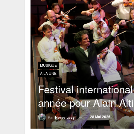
MUSIQUE
À LA UNE
Festival internation
année pour Alain Alt
le
28 Mai 2026
Par
Hervé Lévy