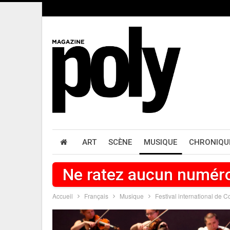
ART
SCÈNE
MUSIQUE
CHRONIQU
Ne ratez aucun numér
Accueil
Français
Musique
Festival international de 