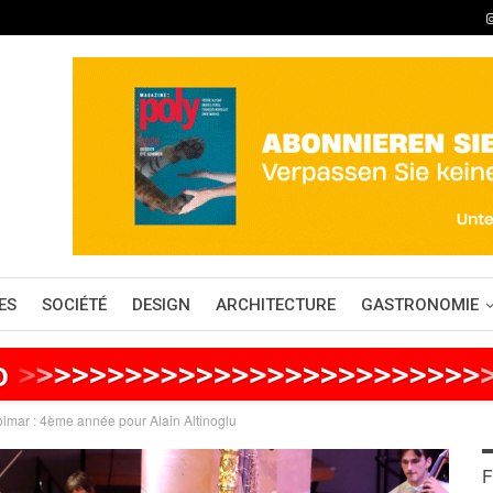
ES
SOCIÉTÉ
DESIGN
ARCHITECTURE
GASTRONOMIE
o
>
>
>
>
>
>
>
>
>
>
>
>
>
>
>
>
>
>
>
>
>
>
>
>
>
>
Colmar : 4ème année pour Alain Altinoglu
F