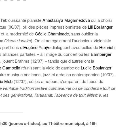
l’éblouissante pianiste
Anastasiya Magamedova
qui a choisi
tus (06/07), où des pièces impressionnistes de
Lili Boulanger
et la modernité de
Cécile Chaminade
, sans oublier la
ux
Oiseau lunaire
). On aime également l’audacieux violoniste
partitions d’
Eugène Ysaÿe
dialoguent avec celles de
Heinrich
 alliances parfaites – à l’image du concert où les
Bamberger
a
, jouent Brahms (12/07) – tandis que d’autres ont la
o Gambelin
réunissant la viole de gambe de
Lucile Boulanger
 entre musique ancienne, jazz et création contemporaine (10/07).
ic Mob
(12/07), où les amateurs s’emparent de tubes du
 véritable tradition festive colmarienne où se condense tout ce
des générations, l’artisanat, l’absence de tout élitisme, les
h30 (jeunes artistes), au Théâtre municipal, à 18h