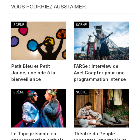
VOUS POURRIEZ AUSSI AIMER
SCÈNE
SCÈNE
Petit Bleu et Petit
FARSe : Interview de
Jaune, une ode à la
Axel Goepfer pour une
bienveillance
programmation intense
SCÈNE
SCÈNE
Le Taps présente sa
Théâtre du Peuple :