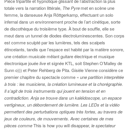
Pièce tripartite et hypnotique glissant de l’abstraction la plus
totale vers la narration littérale,
The Pyre
met en scène une
femme, la danseuse Anja Röttgerkamp, effectuant un solo
infernal dans un environnement proche de l’art cinétique, sorte
de discothèque du troisième type. À bout de souffle, elle se
meut dans un tunnel de diodes électroluminescentes. Son corps
est comme sculpté par les lumières, tels des scalpels
étincelants, tandis que l’espace est habité par la matière sonore,
une création musicale mêlant guitare électrique et musique
électronique jouée
live
et signée KTL, soit Stephen O’Malley de
Sunn o))) et Peter Rehberg de Pita. Gisèle Vienne considère ce
premier chapitre du spectacle comme «
une partition interprétée
à trois : les musiciens, la création lumineuse et la chorégraphie.
Il s’agit de trois instruments qui jouent en tension et en
contradiction.
Anja se trouve dans un kaléidoscope, un espace
vertigineux, un débordement de lumière. Les LEDs et la vidéo
permettent des perturbations optiques très fortes, au travers de
jeux de couleurs, de mouvements. Avec certaines de mes
pièces comme
This is how you will disappear,
le spectateur