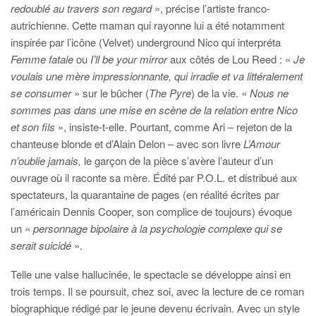
redoublé au travers son regard
», précise l’artiste franco-
autrichienne.
Cette maman qui rayonne lui a été notamment
inspirée par l’icône (Velvet) underground Nico qui interpréta
Femme fatale
ou
I’ll be your mirror
aux côtés de Lou Reed : «
Je
voulais une mère impressionnante, qui irradie et va littéralement
se consumer
»
sur le bûcher (
The Pyre
) de la vie. «
Nous ne
sommes pas dans une mise en scène de la relation entre Nico
et son fils
», insiste-t-elle. Pourtant, comme Ari – rejeton de la
chanteuse blonde et d’Alain Delon – avec son livre
L’Amour
n’oublie jamais,
le garçon de la pièce s’avère l’auteur d’un
ouvrage où il raconte sa mère. Édité par P.O.L. et distribué aux
spectateurs, la quarantaine de pages (en réalité écrites par
l’américain Dennis Cooper, son complice de toujours) évoque
un «
personnage bipolaire à la psychologie complexe qui se
serait suicidé
».
Telle une valse hallucinée, le spectacle se développe ainsi en
trois temps. Il se poursuit, chez soi, avec la lecture de ce roman
biographique rédigé par le jeune devenu écrivain. Avec un style