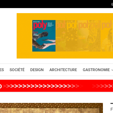
ES
SOCIÉTÉ
DESIGN
ARCHITECTURE
GASTRONOMIE
o
>
>
>
>
>
>
>
>
>
>
>
>
>
>
>
>
>
>
>
>
>
>
>
>
>
>
F