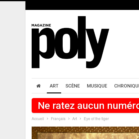
ART
SCÈNE
MUSIQUE
CHRONIQU
Ne ratez aucun numér
Accueil
Français
Art
Eye of the tiger