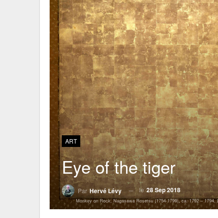
ART
Eye of the tiger
le
28 Sep 2018
Par
Hervé Lévy
Monkey on Rock, Nagasawa Rosetsu (1754-1799), ca. 1792 – 1794, D