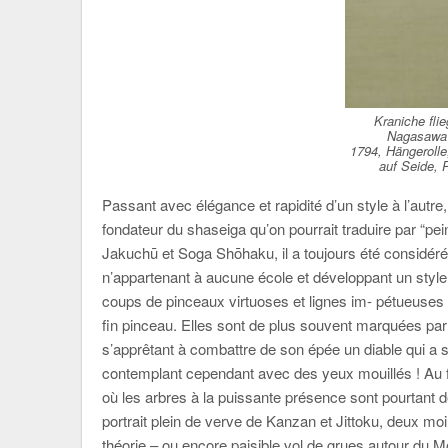
Kraniche fli
Nagasawa 
1794, Hängerolle
auf Seide, 
Passant avec élégance et rapidité d’un style à l’au
fondateur du shaseiga qu’on pourrait traduire par “pei
Jakuchū et Soga Shōhaku, il a toujours été considéré 
n’appartenant à aucune école et développant un sty
coups de pinceaux virtuoses et lignes im- pétueuses
fin pinceau. Elles sont de plus souvent marquées par 
s’apprêtant à combattre de son épée un diable qui a 
contemplant cependant avec des yeux mouillés ! Au fi
où les arbres à la puissante présence sont pourtant d
portrait plein de verve de Kanzan et Jittoku, deux m
théorie – ou encore paisible vol de grues autour du 