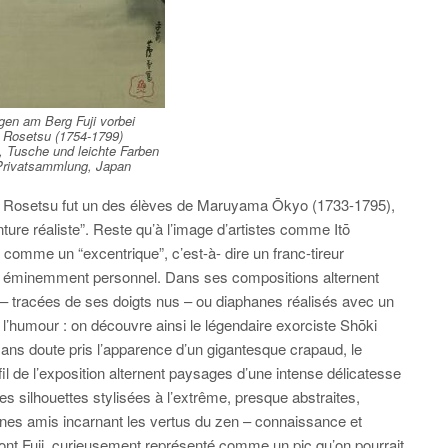
egen am Berg Fuji vorbei
Rosetsu (1754-1799)
, Tusche und leichte Farben
Privatsammlung, Japan
tre, Rosetsu fut un des élèves de Maruyama Ōkyo (1733-1795),
nture réaliste”. Reste qu’à l’image d’artistes comme Itō
comme un “excentrique”, c’est-à- dire un franc-tireur
le éminemment personnel. Dans ses compositions alternent
 – tracées de ses doigts nus – ou diaphanes réalisés avec un
l’humour : on découvre ainsi le légendaire exorciste Shōki
sans doute pris l’apparence d’un gigantesque crapaud, le
l de l’exposition alternent paysages d’une intense délicatesse
es silhouettes stylisées à l’extrême, presque abstraites,
oines amis incarnant les vertus du zen – connaissance et
Mont Fuji, curieusement représenté comme un pic qu’on pourrait