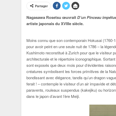
Partager
Nagasawa Rosetsu œuvrait
D’un Pinceau impétu
artiste japonais du XVIIIe siècle.
Moins connu que son contemporain Hokusai (1760-1
pour avoir peint en une seule nuit de 1786 – la lége
Kushimoto reconstitué à Zurich pour que le visiteur pu
architecturale et le répertoire iconographique. Sortan
sont exposés que deux mois pour d’évidentes raison
créatures symbolisent les forces primitives de la Natu
bondissant avec élégance, tandis qu’un dragon vagu
ferait ! – contemple le visiteur d’un air impavide et
paravents, rouleaux suspendus (kakejiku) ou horizont
dans le japon d’avant l’ère Meiji.