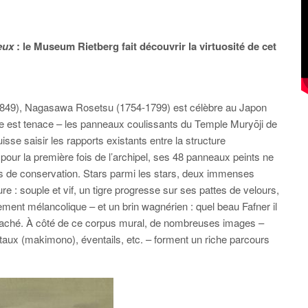
eux
: le Museum Rietberg fait découvrir la virtuosité de cet
849), Nagasawa Rosetsu (1754-1799) est célèbre au Japon
nde est tenace – les panneaux coulissants du Temple Muryōji de
isse saisir les rapports existants entre la structure
t pour la première fois de l’archipel, ses 48 panneaux peints ne
s de conservation. Stars parmi les stars, deux immenses
re : souple et vif, un tigre progresse sur ses pattes de velours,
ement mélancolique – et un brin
wagnérien : quel beau Fafner il
 détaché. À côté de ce corpus mural, de nombreuses images –
aux (makimono), éventails, etc. – forment un riche parcours