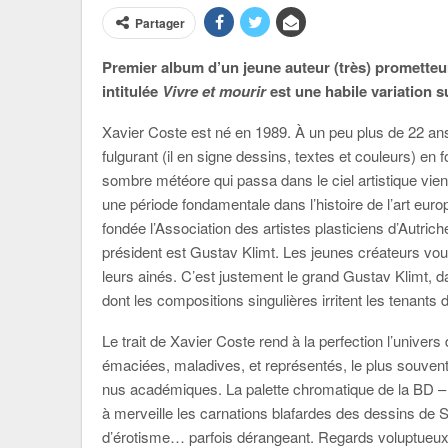
Partager
Premier album d’un jeune auteur (très) prometteu
intitulée
Vivre et mourir
est une habile variation su
Xavier Coste est né en 1989. À un peu plus de 22 ans
fulgurant (il en signe dessins, textes et couleurs) e
sombre météore qui passa dans le ciel artistique vien
une période fondamentale dans l’histoire de l’art eur
fondée l’Association des artistes plasticiens d’Autri
président est Gustav Klimt. Les jeunes créateurs vo
leurs ainés. C’est justement le grand Gustav Klimt, 
dont les compositions singulières irritent les tenants d’
Le trait de Xavier Coste rend à la perfection l’unive
émaciées, maladives, et représentés, le plus souvent
nus académiques. La palette chromatique de la BD – e
à merveille les carnations blafardes des dessins de S
d’érotisme… parfois dérangeant. Regards voluptueux e