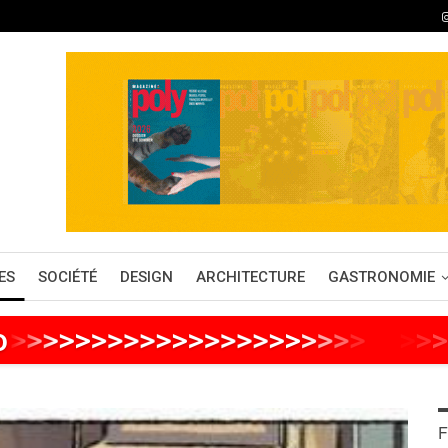
ES
SOCIÉTÉ
DESIGN
ARCHITECTURE
GASTRONOMIE
o
>
>
>
>
>
>
>
>
>
>
>
>
>
>
>
>
>
>
>
>
>
>
>
>
>
>
F