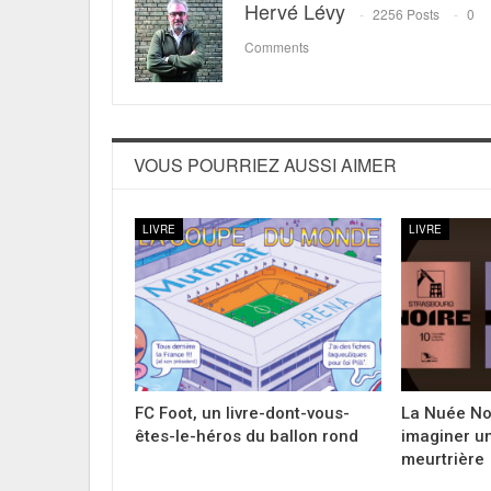
Hervé Lévy
2256 Posts
0
Comments
VOUS POURRIEZ AUSSI AIMER
LIVRE
LIVRE
FC Foot, un livre-dont-vous-
La Nuée Noi
êtes-le-héros du ballon rond
imaginer u
meurtrière