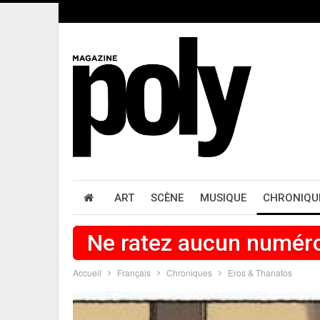
ART
SCÈNE
MUSIQUE
CHRONIQU
Ne ratez aucun numér
Accueil
Français
Chroniques
Eros & Thanatos