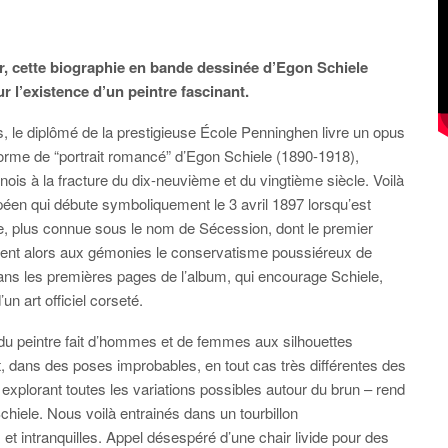
r, cette biographie en bande dessinée d’Egon Schiele
r l’existence d’un peintre fascinant.
, le diplômé de la prestigieuse École Penninghen livre un opus
n forme de “portrait romancé” d’Egon Schiele (1890-1918),
nois à la fracture du dix-neuvième et du vingtième siècle. Voilà
opéen qui débute symboliquement le 3 avril 1897 lorsqu’est
che, plus connue sous le nom de Sécession, dont le premier
uent alors aux gémonies le conservatisme poussiéreux de
dans les premières pages de l’album, qui encourage Schiele,
un art officiel corseté.
rs du peintre fait d’hommes et de femmes aux silhouettes
, dans des poses improbables, en tout cas très différentes des
xplorant toutes les variations possibles autour du brun – rend
chiele. Nous voilà entrainés dans un tourbillon
t intranquilles. Appel désespéré d’une chair livide pour des