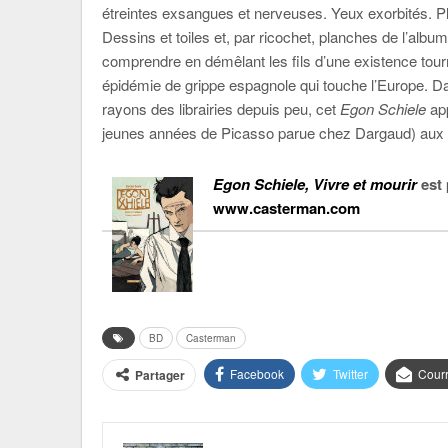
étreintes exsangues et nerveuses. Yeux exorbités. P
Dessins et toiles et, par ricochet, planches de l’al
comprendre en démêlant les fils d’une existence tou
épidémie de grippe espagnole qui touche l’Europe. Da
rayons des librairies depuis peu, cet
Egon Schiele
app
jeunes années de Picasso parue chez Dargaud) aux ré
Egon Schiele, Vivre et mourir
est 
www.casterman.com
BD
Casterman
Facebook
Twitter
Courr
Partager