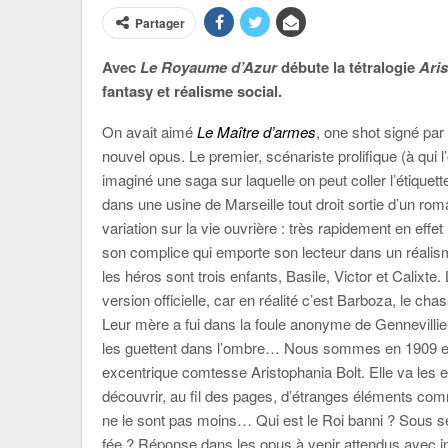
Partager
Avec
Le Royaume d’Azur
débute la tétralogie
Ari
fantasy et réalisme social.
On avait aimé
Le Maître d’armes
, one shot signé par
nouvel opus. Le premier, scénariste prolifique (à qu
imaginé une saga sur laquelle on peut coller l’étiquet
dans une usine de Marseille tout droit sortie d’un rom
variation sur la vie ouvrière : très rapidement en eff
son complice qui emporte son lecteur dans un réalisme
les héros sont trois enfants, Basile, Victor et Calixt
version officielle, car en réalité c’est Barboza, le cha
Leur mère a fui dans la foule anonyme de Gennevillie
les guettent dans l’ombre… Nous sommes en 1909 et l
excentrique comtesse Aristophania Bolt. Elle va les e
découvrir, au fil des pages, d’étranges éléments com
ne le sont pas moins… Qui est le Roi banni ? Sous se
fée ? Réponse dans les opus à venir attendus avec i