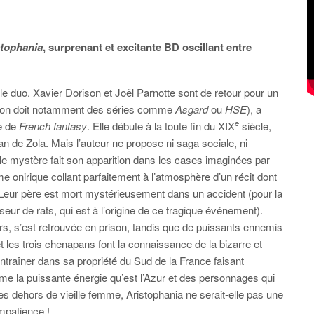
stophania
, surprenant et excitante BD oscillant entre
 le duo. Xavier Dorison et Joël Parnotte sont de retour pour un
i l’on doit notamment des séries comme
Asgard
ou
HSE
), a
e
te de
French fantasy
. Elle débute à la toute fin du XIX
siècle,
an de Zola. Mais l’auteur ne propose ni saga sociale, ni
et le mystère fait son apparition dans les cases imaginées par
 onirique collant parfaitement à l’atmosphère d’un récit dont
e. Leur père est mort mystérieusement dans un accident (pour la
sseur de rats, qui est à l’origine de ce tragique événement).
rs, s’est retrouvée en prison, tandis que de puissants ennemis
es trois chenapans font la connaissance de la bizarre et
ntraîner dans sa propriété du Sud de la France faisant
me la puissante énergie qu’est l’Azur et des personnages qui
s dehors de vieille femme, Aristophania ne serait-elle pas une
mpatience !