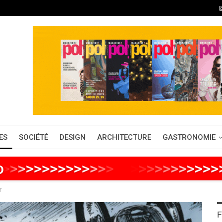
ES
SOCIÉTÉ
DESIGN
ARCHITECTURE
GASTRONOMIE
o
>
>
>
>
>
>
>
>
>
>
>
>
>
>
>
>
>
>
>
>
>
>
>
>
>
r
F