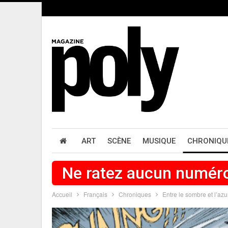
ART
SCÈNE
MUSIQUE
CHRONIQU
Ne ratez aucun numér
Accueil
Français
Chroniques
Entre le sombre et l’azu