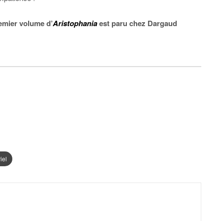
remier volume d’
Aristophania
est paru chez Dargaud
iel