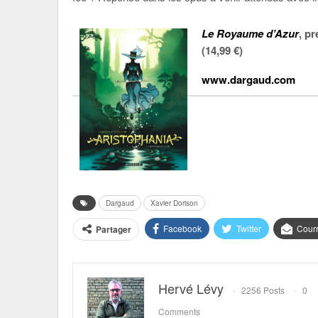
Le Royaume d’Azur
, p
(14,99 €)
www.dargaud.com
Dargaud
Xavier Dorison
Facebook
Twitter
Courr
Partager
Hervé Lévy
2256 Posts
0
Comments