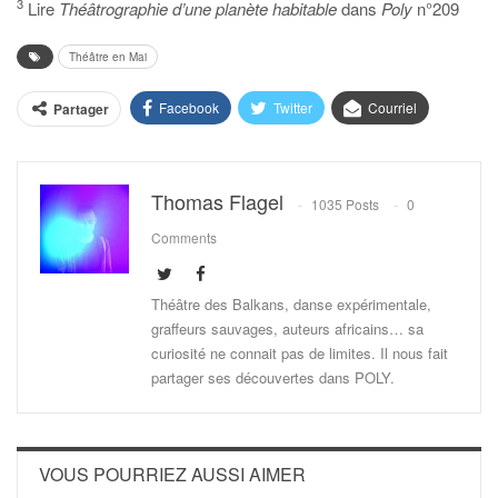
3
Lire
Théâtrographie d’une planète habitable
dans
Poly
n°209
Théâtre en Mai
Facebook
Twitter
Courriel
Partager
Thomas Flagel
1035 Posts
0
Comments
Théâtre des Balkans, danse expérimentale,
graffeurs sauvages, auteurs africains… sa
curiosité ne connait pas de limites. Il nous fait
partager ses découvertes dans POLY.
VOUS POURRIEZ AUSSI AIMER