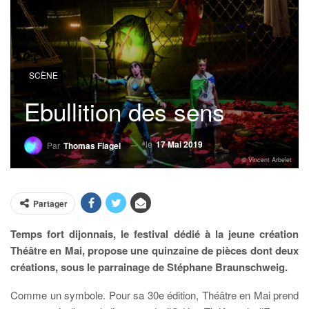
SCÈNE
Ebullition des sens
le
17 Mai 2019
Par
Thomas Flagel
© Vincent Arbelet
Partager
Temps fort dijonnais, le festival dédié à la jeune création
Théâtre en Mai, propose une quinzaine de pièces dont deux
créations, sous le parrainage de Stéphane Braunschweig.
C
omme un symbole. Pour sa 30
e
édition, Théâtre en Mai prend