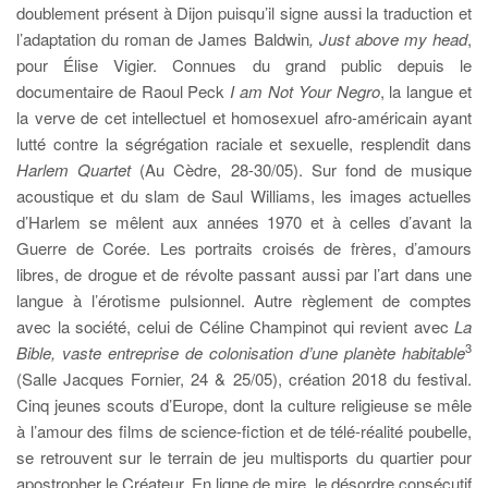
doublement présent à Dijon puisqu’il signe aussi la traduction et
l’adaptation du roman de James Baldwin
, Just above my head
,
pour Élise Vigier. Connues du grand public depuis le
documentaire de Raoul Peck
I am Not Your Negro
, la langue et
la verve de cet intellectuel et homosexuel afro-américain ayant
lutté contre la ségrégation raciale et sexuelle, resplendit dans
Harlem Quartet
(Au Cèdre, 28-30/05). Sur fond de musique
acoustique et du slam de Saul Williams, les images actuelles
d’Harlem se mêlent aux années 1970 et à celles d’avant la
Guerre de Corée. Les portraits croisés de frères, d’amours
libres, de drogue et de révolte passant aussi par l’art dans une
langue à l’érotisme pulsionnel. Autre règlement de comptes
avec la société, celui de Céline Champinot qui revient avec
La
3
Bible, vaste entreprise de colonisation d’une planète habitable
(Salle Jacques Fornier, 24 & 25/05), création 2018 du festival.
Cinq jeunes scouts d’Europe, dont la culture religieuse se mêle
à l’amour des films de science-fiction et de télé-réalité poubelle,
se retrouvent sur le terrain de jeu multisports du quartier pour
apostropher le Créateur. En ligne de mire, le désordre consécutif