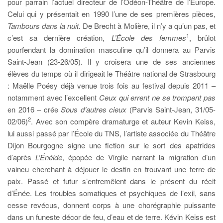
pour parrain l’actuel directeur de l’Odéon-Théâtre de l’Europe.
Celui qui y présentait en 1990 l’une de ses premières pièces,
Tambours dans la nuit.
De Brecht à Molière, il n’y a qu’un pas, et
1
c’est sa dernière création,
L’École des femmes
, brûlot
pourfendant la domination masculine qu’il donnera au Parvis
Saint-Jean (23-26/05). Il y croisera une de ses anciennes
élèves du temps où il dirigeait le Théâtre national de Strasbourg
: Maëlle Poésy déjà venue trois fois au festival depuis 2011 –
notamment avec l’excellent
Ceux qui errent ne se trompent pas
en 2016 – crée
Sous d’autres cieux
(Parvis Saint-Jean, 31/05-
2
02/06)
. Avec son compère dramaturge et auteur Kevin Keiss,
lui aussi passé par l’École du TNS, l’artiste associée du Théâtre
Dijon Bourgogne signe une fiction sur le sort des apatrides
d’après
L’Énéide
, épopée de Virgile narrant la migration d’un
vaincu cherchant à déjouer le destin en trouvant une terre de
paix. Passé et futur s’entremêlent dans le présent du récit
d’Énée. Les troubles somatiques et psychiques de l’exil, sans
cesse revécus, donnent corps à une chorégraphie puissante
dans un funeste décor de feu, d’eau et de terre. Kévin Keiss est