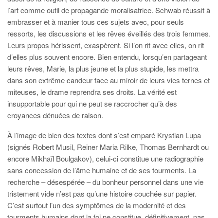
l’art comme outil de propagande moralisatrice. Schwab réussit à
embrasser et à manier tous ces sujets avec, pour seuls
ressorts, les discussions et les rêves éveillés des trois femmes.
Leurs propos hérissent, exaspèrent. Si l’on rit avec elles, on rit
d’elles plus souvent encore. Bien entendu, lorsqu’en partageant
leurs rêves, Marie, la plus jeune et la plus stupide, les mettra
dans son extrême candeur face au miroir de leurs vies ternes et
miteuses, le drame reprendra ses droits. La vérité est
insupportable pour qui ne peut se raccrocher qu’à des
croyances dénuées de raison.
À l’image de bien des textes dont s’est emparé Krystian Lupa
(signés Robert Musil, Reiner Maria Rilke, Thomas Bernhardt ou
encore Mikhaïl Boulgakov), celui-ci constitue une radiographie
sans concession de l’âme humaine et de ses tourments. La
recherche – désespérée – du bonheur personnel dans une vie
tristement vide n’est pas qu’une histoire couchée sur papier.
C’est surtout l’un des symptômes de la modernité et des
tourments humains dont la foi ne constitue, définitivement, pas