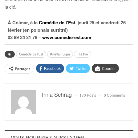
la clé.
À Colmar, à la
Comédie de l’Est
, jeudi 25 et vendredi 26
février (en polonais surtitré)
03 89 24 31 78 –
www.comedie-est.com
Comédie de l'Est
Krystian Lupa
Théâtre
Facebook
Twitter
Courriel
Partager
Irina Schrag
170 Posts
0 Comments
VOUS POURRIEZ AUSSI AIMER