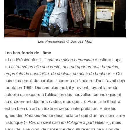
Les Présidentes © Bartosz Maz
Les bas-fonds de l’âme
« Les Présidentes […]
est une pièce humaniste
» estime Lupa.
«
J’ai trouvé en elle une vérité, des comportements humains,
empreints de sensibilité, de douleur, de désir de bonheur
. » Ce
huis clos empli de paroles, l’homme du “théâtre d’art” l’avait déjà
monté en 1999. Dix ans plus tard, il y revient, fuyant la mode
actuelle du recours à l’utilisation des nouvelles technologies et
au croisement des arts (vidéo, musique…). Pour lui le théâtre
est un bien un art du texte et de son interprétation. Entre les
lignes des
Présidentes
se dessine la critique d’un révisionnisme
historique (
« Pas un seul nazi en Pologne à part Hitler
»), mais
aussi de la religion, de l’absence de culture et d’une vision de