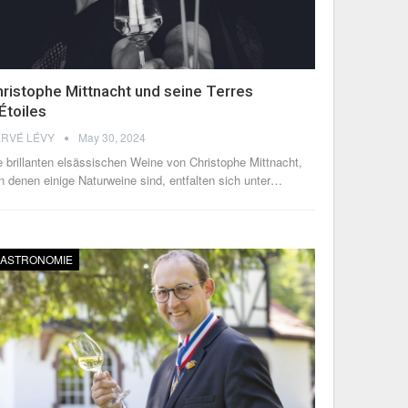
ristophe Mittnacht und seine Terres
Étoiles
RVÉ LÉVY
May 30, 2024
e brillanten elsässischen Weine von Christophe Mittnacht,
n denen einige Naturweine sind, entfalten sich unter
…
ASTRONOMIE