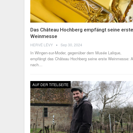
Das Château Hochberg empfängt seine erst
Weinmesse
HERVÉ LÉVY
Sep 30, 2024
In Wingen-sur-Moder, gegenüber dem Musée Lalique,
empfängt das Château Hochberg seine erste Weinmesse: A
nach
…
AUF DER TITELSEITE