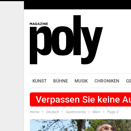
KUNST
BÜHNE
MUSIK
CHRONIKEN
G
Verpassen Sie keine 
Home
Deutsch
Gastronomie
Wein
Page 2