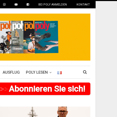
BEI POLY ANMELDEN
KONTAKT
AUSFLUG
POLY LESEN
>
>
Abonnieren Sie sich!
>
>
>
>
>
>
>