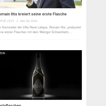
main Iltis kreiert seine erste Flasche
RVÉ LÉVY
Mar 28, 2024
r Sommelier der Villa René Lalique, Romain Iltis, produziert
ine ersten Flaschen mit dem Weingut Schoenheitz
…
EIN
artyflaschen