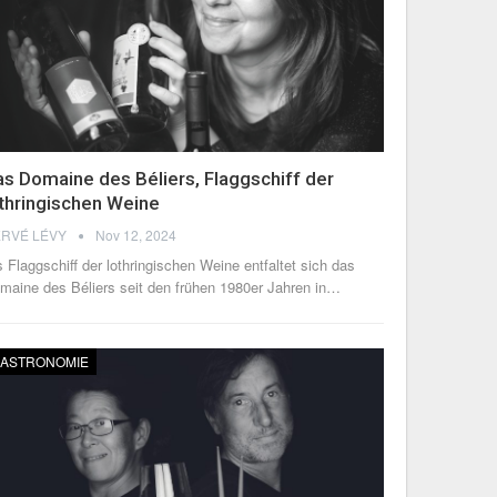
s Domaine des Béliers, Flaggschiff der
thringischen Weine
RVÉ LÉVY
Nov 12, 2024
s Flaggschiff der lothringischen Weine entfaltet sich das
maine des Béliers seit den frühen 1980er Jahren in
…
ASTRONOMIE