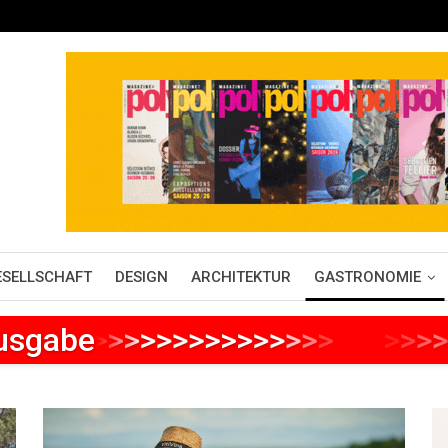
ESELLSCHAFT
DESIGN
ARCHITEKTUR
GASTRONOMIE
Ausgabe
>
>
>
>
>
>
>
>
>
>
>
>
>
>
>
>
>
>
>
>
>