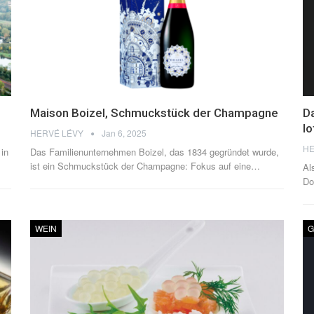
Maison Boizel, Schmuckstück der Champagne
Da
lo
HERVÉ LÉVY
Jan 6, 2025
HE
 in
Das Familienunternehmen Boizel, das 1834 gegründet wurde,
ist ein Schmuckstück der Champagne: Fokus auf eine
…
Al
Do
WEIN
G