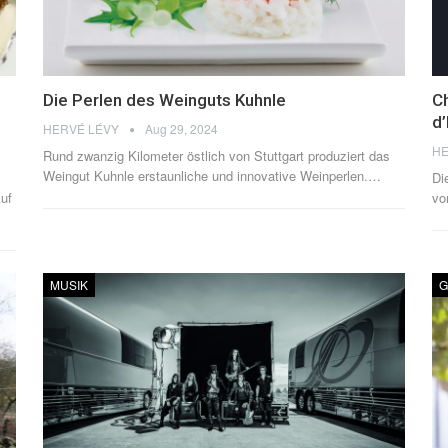
e
Die Perlen des Weinguts Kuhnle
Ch
d’
HERVÉ LÉVY
Aug 29, 2024
HE
Rund zwanzig Kilometer östlich von Stuttgart produziert das
Weingut Kuhnle erstaunliche und innovative Weinperlen.
…
Di
uf
vo
MUSIK
G