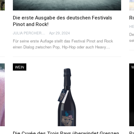
Die erste Ausgabe des deutschen Festivals
Ro
Pinot and Rock!
HE
JULIA PERCHERON
Apr 29, 2024
De
se
Für seine erste Auflage stellt das Festival Pinot and Rock
einen Dialog zwischen Pop, Hip-Hop oder auch Heavy
…
WEIN
W
Die Cuvée des Trois Pays überwindet Grenzen
P