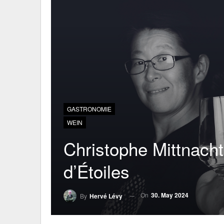
GASTRONOMIE
WEIN
Christophe Mittnacht
d’Étoiles
On
30. May 2024
By
Hervé Lévy