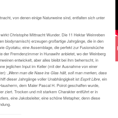
nacht, von denen einige Naturweine sind, entfalten sich unter
 wirkt Christophe Mittnacht Wunder. Die 11 Hektar Weinreben
ahren biodynamisch) erzeugen großartige Jahrgänge, die in den
 wie
Gyotaku
, eine Assemblage, die perfekt zur Fusionsküche
äste der Fremdenzimmer in Hunawihr anbietet, wo der Weinberg
einen entwickelt, aber alles bleibt bei ihm beherrscht, in
ne jeglichen Input im Keller (mit der Ausnahme von einer
er): „
Wenn man die Nase ins Glas hält, soll man merken, dass
iff dieser Jahrgänge voller Unabhängigkeit ist
Esprit Libre
, ein
 Hausherrn, dem Maler Pascal H. Poirot geschaffen wurde,
r ziert. Trocken und mit starkem Charakter entführt er in
stlers, eine Jakobsleiter, eine schöne Metapher, denn diese
ndung.