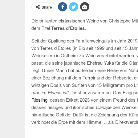
Share
Die brillanten elsässischen Weine von Christophe Mitt
dem Titel
Terres d’Étoiles
.
Seit der Spaltung des Familienweinguts im Jahr 2019
von Terres d’Étoiles (in Bio seit 1999 und seit 15 J
Weinkellern in Ostheim zu Wein verarbeitet werden,
passt, die seine japanische Ehefrau Yuka für die G
liegt. Unser Mann hat außerdem eine Reihe von Naturw
einer Beziehung mit dem Terroir und der Rebsorte, oh
winzigen Dosis von Sulfiten von 15 Milligramm pro Lit
man im Elsass ist
“, fasst er zusammen. Das Flaggsch
Riesling
, dessen Etikett 2023 von einem Freund des
dessen riesiges und ikonisches
Canapé
den Weinkelle
himmlische Gefilde: Dafür ist die Zeichnung des Kün
verbindet die Erde mit dem Himmel… als Direktverbi