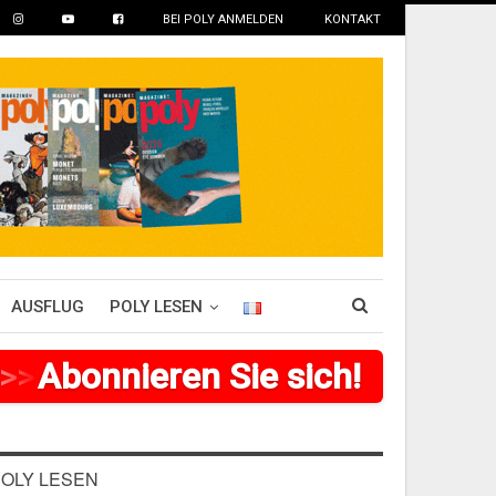
BEI POLY ANMELDEN
KONTAKT
AUSFLUG
POLY LESEN
>
Abonnieren Sie sich!
>
>
>
>
>
>
>
>
OLY LESEN