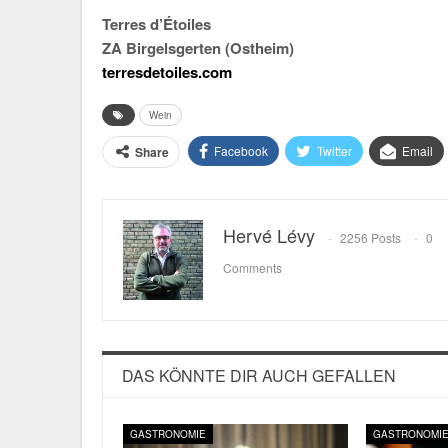
Terres d’Étoiles
ZA Birgelsgerten (Ostheim)
terresdetoiles.com
Wein
Facebook
Twitter
Email
Share
Hervé Lévy
2256 Posts
0
Comments
DAS KÖNNTE DIR AUCH GEFALLEN
GASTRONOMIE
GASTRONOMI