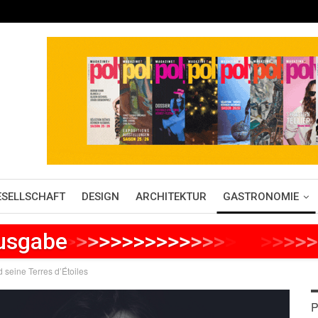
ESELLSCHAFT
DESIGN
ARCHITEKTUR
GASTRONOMIE
Ausgabe
>
>
>
>
>
>
>
>
>
>
>
>
>
>
>
>
>
>
>
>
>
 seine Terres d’Étoiles
P