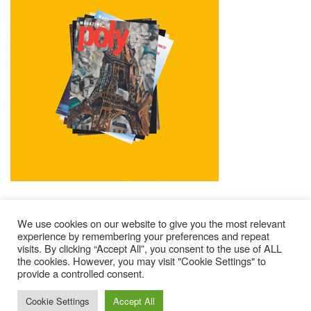
We use cookies on our website to give you the most relevant
experience by remembering your preferences and repeat
visits. By clicking “Accept All”, you consent to the use of ALL
Impressum
Kontakt
Alle Ausgaben Lesen
the cookies. However, you may visit "Cookie Settings" to
POLY Abonnieren
Wer Sind Wir ?
provide a controlled consent.
© 2025 – Magazine Poly – BKN
Cookie Settings
Accept All