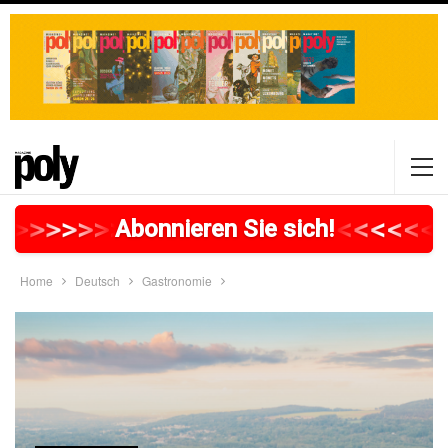
>
>
>
>
>
>
>
>
>
>
>
>
>
>
>
>
>
<
<
<
<
<
<
Abonnieren Sie sich!
Home
Deutsch
Gastronomie