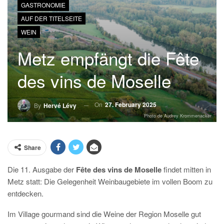
GASTRONOMIE
AUF DER TITELSEITE
WEIN
Metz empfängt die Fête
des vins de Moselle
On
27. February 2025
By
Hervé Lévy
Photo de Audrey Krommenacker
Share
Die 11. Ausgabe der
Fête des vins de Moselle
findet mitten in
Metz statt: Die Gelegenheit Weinbaugebiete im vollen Boom zu
entdecken.
Im Village gourmand sind die Weine der Region Moselle gut