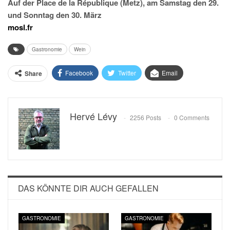
Auf der Place de la République (Metz), am Samstag den 29.
und Sonntag den 30. März
mosl.fr
Gastronomie
Wein
Facebook
Twitter
Email
Share
Hervé Lévy
2256 Posts
0 Comments
DAS KÖNNTE DIR AUCH GEFALLEN
GASTRONOMIE
GASTRONOMIE