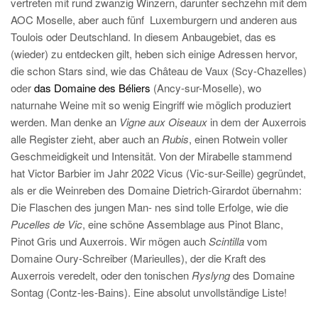
vertreten mit rund zwanzig Winzern, darunter sechzehn mit dem
AOC Moselle, aber auch fünf Luxemburgern und anderen aus
Toulois oder Deutschland. In diesem Anbaugebiet, das es
(wieder) zu entdecken gilt, heben sich einige Adressen hervor,
die schon Stars sind, wie das Château de Vaux (Scy-Chazelles)
oder
das Domaine des Béliers
(Ancy-sur-Moselle), wo
naturnahe Weine mit so wenig Eingriff wie möglich produziert
werden. Man denke an
Vigne aux Oiseaux
in dem der Auxerrois
alle Register zieht, aber auch an
Rubis
, einen Rotwein voller
Geschmeidigkeit und Intensität. Von der Mirabelle stammend
hat Victor Barbier im Jahr 2022 Vicus (Vic-sur-Seille) gegründet,
als er die Weinreben des Domaine Dietrich-Girardot übernahm:
Die Flaschen des jungen Man- nes sind tolle Erfolge, wie die
Pucelles de Vic
, eine schöne Assemblage aus Pinot Blanc,
Pinot Gris und Auxerrois. Wir mögen auch
Scintilla
vom
Domaine Oury-Schreiber (Marieulles), der die Kraft des
Auxerrois veredelt, oder den tonischen
Ryslyng
des Domaine
Sontag (Contz-les-Bains). Eine absolut unvollständige Liste!