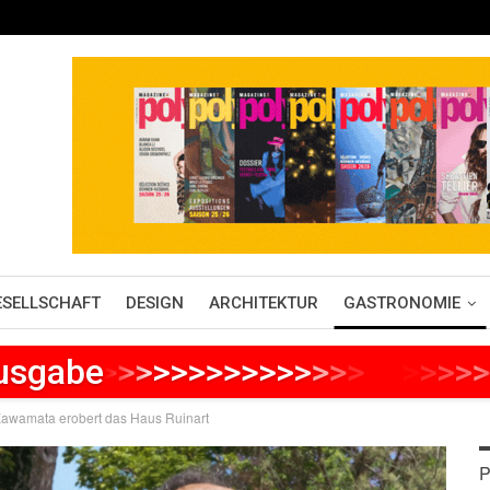
ESELLSCHAFT
DESIGN
ARCHITEKTUR
GASTRONOMIE
Ausgabe
>
>
>
>
>
>
>
>
>
>
>
>
>
>
>
>
>
>
>
>
>
Kawamata erobert das Haus Ruinart
P