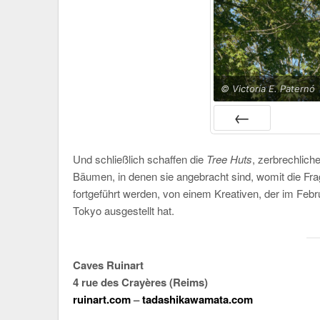
© Victoria E. Paternó
PRÉC
Und schließlich schaffen die
Tree Huts
, zerbrechlich
Bäumen, in denen sie angebracht sind, womit die Fr
fortgeführt werden, von einem Kreativen, der im Febr
Tokyo ausgestellt hat.
Caves Ruinart
4 rue des Crayères (Reims)
ruinart.com
–
tadashikawamata.com