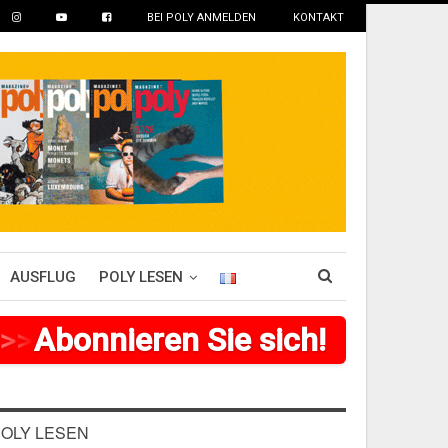
BEI POLY ANMELDEN
KONTAKT
AUSFLUG
POLY LESEN
>
>
>
Abonnieren Sie sich!
>
>
>
>
>
>
OLY LESEN