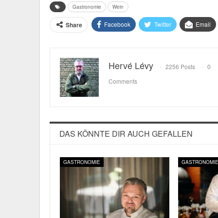
Gastronomie
Wein
Facebook
Twitter
Email
Share
Hervé Lévy
2256 Posts
0
Comments
DAS KÖNNTE DIR AUCH GEFALLEN
GASTRONOMIE
GASTRONOMI