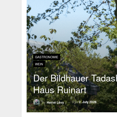
GASTRONOMIE
WEIN
Der Bildhauer Tadas
Haus Ruinart
On
2. July 2026
By
Hervé Lévy