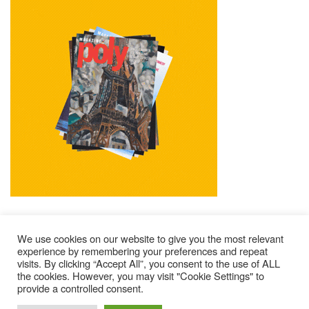
We use cookies on our website to give you the most relevant
experience by remembering your preferences and repeat
visits. By clicking “Accept All”, you consent to the use of ALL
Impressum
Kontakt
Alle Ausgaben Lesen
the cookies. However, you may visit "Cookie Settings" to
POLY Abonnieren
Wer Sind Wir ?
provide a controlled consent.
© 2025 – Magazine Poly – BKN