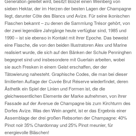
Generation geleitet wird, besitzt Boizel einen Weinberg von
sieben Hektar, der im Herzen der besten Lagen der Champagne
liegt, darunter Côte des Blancs und Avize. Für seine ikonischen
Flaschen bekannt – zu denen die Sammlung Trésor gehört, von
der zwei legendäre Jahrgänge heute verfügbar sind, 1985 und
1990 – ist sie ebenso in Kontakt mit ihrer Epoche. Das beweist
eine Flasche, die von den beiden Illustratoren Alex und Marine
realisiert wurde, die sich auf den Bänken der Schule Penninghen
begegnet sind und insbesondere mit Guerlain arbeiten, wobei
sie auch Fresken in einem Geist erschaffen, der der
Tätowierung nahesteht. Graphische Codes, die man bei dieser
limitierten Auflage der Cuvée Brut Réserve wiederfindet, deren
Ästhetik ein Spiel der Linien und Formen ist, die die
gleichwesentlichen Elemente der Marke aufnehmen, von ihrer
Fassade auf der Avenue de Champagne bis zum Kirchturm des
Dorfes Avize. Was den Wein angeht, ist er das Ergebnis einer
Assemblage der drei großen Rebsorten der Champagne: 40%
Pinot noir 35% Chardonnay und 25% Pinot meunier, für
energievolle Bläschen!