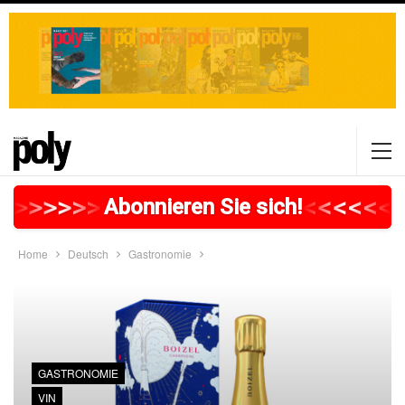
>
>
>
>
>
>
>
>
>
>
>
>
>
>
>
>
>
<
<
<
<
<
<
<
Abonnieren Sie sich!
Home
Deutsch
Gastronomie
GASTRONOMIE
VIN