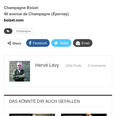
Champagne Boizel
46 avenue de Champagne (Épernay)
boizel.com
Champagne
Facebook
Twitter
Email
Share
Hervé Lévy
2256 Posts
0 Comments
DAS KÖNNTE DIR AUCH GEFALLEN