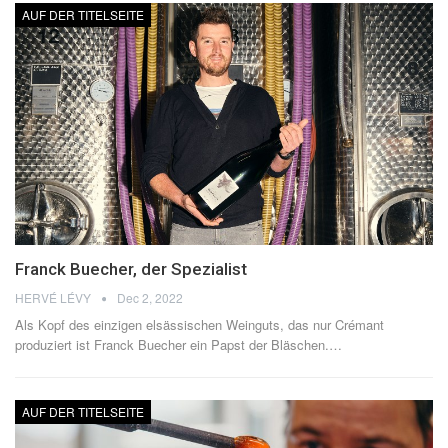
AUF DER TITELSEITE
Franck Buecher, der Spezialist
HERVÉ LÉVY
Dec 2, 2022
Als Kopf des einzigen elsässischen Weinguts, das nur Crémant
produziert ist Franck Buecher ein Papst der Bläschen.
…
AUF DER TITELSEITE