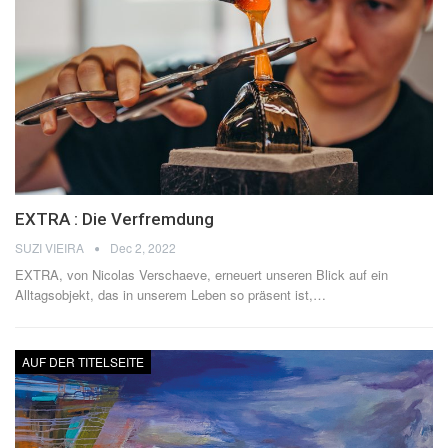
EXTRA : Die Verfremdung
SUZI VIEIRA
Dec 2, 2022
EXTRA, von Nicolas Verschaeve, erneuert unseren Blick auf ein
Alltagsobjekt, das in unserem Leben so präsent ist,
…
AUF DER TITELSEITE