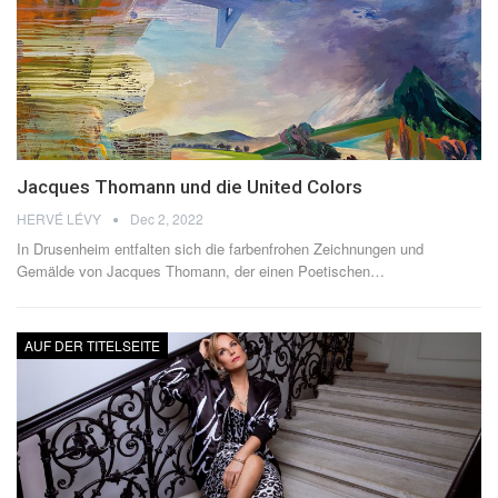
Jacques Thomann und die United Colors
HERVÉ LÉVY
Dec 2, 2022
In Drusenheim entfalten sich die farbenfrohen Zeichnungen und
Gemälde von Jacques Thomann, der einen Poetischen
…
AUF DER TITELSEITE