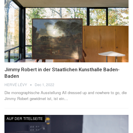
Jimmy Robert in der Staatlichen Kunsthalle Baden-
Baden
HERVÉ LÉVY
Dec 1, 2022
Die monographische Ausstellung All dressed up and nowhere to go, die
Jimmy Robert gewidmet ist, ist ein
…
AUF DER TITELSEITE