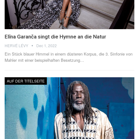
Elīna Garanča singt die Hymne an die Natur
HERVÉ LÉVY
Dec 1, 2022
Ein Stück blauer Himmel in einem düsteren Korpus, die 3. Sinfonie von
Mahler mit einer beispielhaften Besetzung
…
AUF DER TITELSEITE