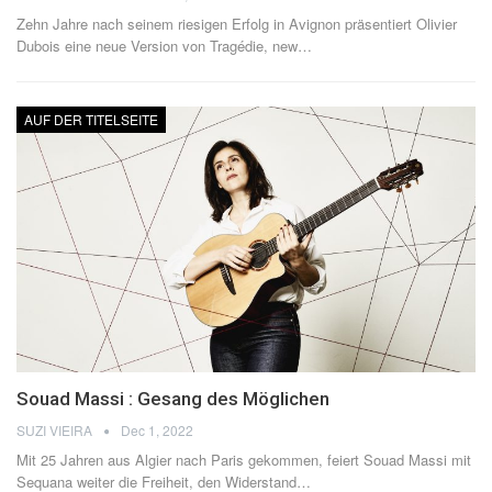
Zehn Jahre nach seinem riesigen Erfolg in Avignon präsentiert Olivier
Dubois eine neue Version von Tragédie, new
…
AUF DER TITELSEITE
Souad Massi : Gesang des Möglichen
SUZI VIEIRA
Dec 1, 2022
Mit 25 Jahren aus Algier nach Paris gekommen, feiert Souad Massi mit
Sequana weiter die Freiheit, den Widerstand
…