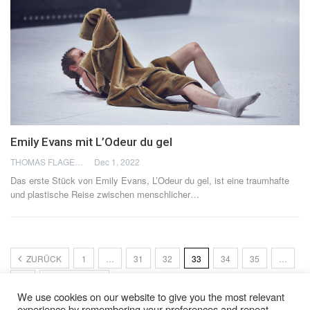
Emily Evans mit L’Odeur du gel
THOMAS FLAGEL
Dec 1, 2022
Das erste Stück von Emily Evans, L’Odeur du gel, ist eine traumhafte
und plastische Reise zwischen menschlicher
…
ZURÜCK
1
…
31
32
33
34
35
…
47
NÄCHSTER
We use cookies on our website to give you the most relevant
experience by remembering your preferences and repeat