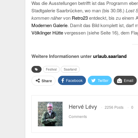
Was die Ausstellungen betrifft ist das Programm eben
Stadtgalerie Saarbrücken, wo man (bis 30.08.)
Lost S
kommen näher
von
Retro23
entdeckt, bis zu einem 
Modernen Galerie
. Damit das Bild komplett ist, darf
Völklinger Hütte
vergessen (siehe Seite 16), dem Flag
Weitere Informationen unter
urlaub.saarland
Festival
Saarland
Facebook
Twitter
Email
Share
Hervé Lévy
2256 Posts
0
Comments