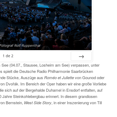
Fotograf Rolf Ruppenthal
1
de
2
m See (04.07., Stausee, Losheim am See) verpassen, unter
SUIV.
es spielt die Deutsche Radio Philharmonie Saarbrücken
ßende Stücke, Auszüge aus
Roméo et Juliette
von Gounod oder
on Dvořák. Im Bereich der Oper haben wir eine große Vorliebe
die sich auf der Bergehalde Duhamel in Ensdorf entfalten, auf
0 Jahre Steinkohlebergbau erinnert. In diesem grandiosen
von Bernstein,
West Side Story
, in einer Inszenierung von Till