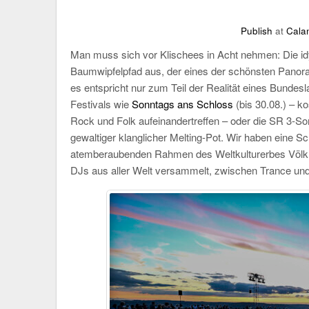
Publish
at
Cala
M
an muss sich vor Klischees in Acht nehmen: Die idy
Baumwipfelpfad aus, der eines der schönsten Panoram
es entspricht nur zum Teil der Realität eines Bundes
Festivals wie
Sonntags ans Schloss
(bis 30.08.) – k
Rock und Folk aufeinandertreffen – oder die SR 3-Som
gewaltiger klanglicher Melting-Pot. Wir haben eine 
atemberaubenden Rahmen des Weltkulturerbes Völklin
DJs aus aller Welt versammelt, zwischen Trance un