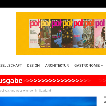
ESELLSCHAFT
DESIGN
ARCHITEKTUR
GASTRONOMIE
Ausgabe
>
>
>
>
>
>
>
>
>
>
>
>
>
>
>
>
>
>
>
>
>
estivals und Ausstellungen im Saarland
P