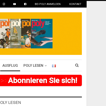
BEI POLY ANMELDEN
KONTAKT
AUSFLUG
POLY LESEN
>
>
>
Abonnieren Sie sich!
>
>
>
>
>
>
OLY LESEN