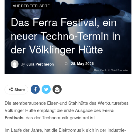
AUF DER TITELSEITE
Das Ferra Festival, ein
neuer Techno-Termin in
der Völklinger Hütte
On
28. May 2026
By
Julia Percheron
Ben Klock © Oriol Reverter
Share
Die atemberaubende Eisen-und Stahlhütte des Weltkulturerbes
Völklinger Hütte empfängt die erste Ausgabe des
Ferra
Festivals
, das der Technomusik gewidmet ist.
I
m Laufe der Jahre, hat die Elektromusik sich in der Industrie-