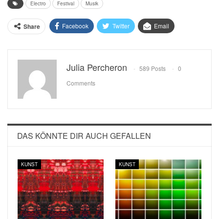
Electro
Festival
Musik
Facebook
Twitter
Email
Share
Julia Percheron
589 Posts
0
Comments
DAS KÖNNTE DIR AUCH GEFALLEN
KUNST
KUNST