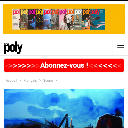
>
>
>
>
>
>
>
>
>
>
>
>
>
>
>
>
>
<
<
<
<
<
<
<
<
Abonnez-vous !
Accueil
Français
Scène