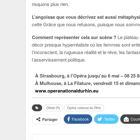
risquons plus rien.
L’angoisse que vous décrivez est aussi métaph
cette Grâce que nous refusons, puisque nous somm
Comment représenter cela sur scène ?
Le plateau 
décor presque hyperréaliste où les femmes sont enfer
l’inconscient, la rugueuse réalité et le rêve, les fan
l’asservissement politique.
À Strasbourg, à l’Opéra jusqu’au 6 mai – 08 25 8
À Mulhouse, à La Filature, vendredi 15 et dimanc
www.operanationaldurhin.eu
Olivier Py
Opéra national du Rhin
Facebook
Twitter
Courr
Partager