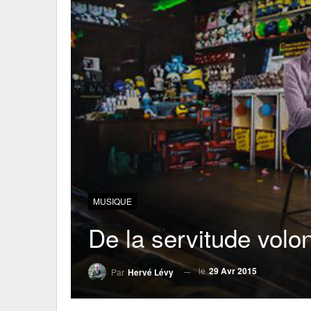
MUSIQUE
De la servitude volon
le
29 Avr 2015
Par
Hervé Lévy