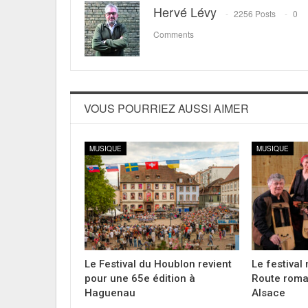
Hervé Lévy
2256 Posts
0
Comments
VOUS POURRIEZ AUSSI AIMER
MUSIQUE
MUSIQUE
Le Festival du Houblon revient
Le festival
pour une 65e édition à
Route roma
Haguenau
Alsace