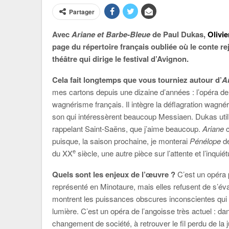
Partager
Avec
Ariane et Barbe-Bleue
de Paul Dukas,
Olivi
page du répertoire français oubliée où le conte re
théâtre qui dirige le festival d’Avignon.
Cela fait longtemps que vous tourniez autour d’
A
mes cartons depuis une dizaine d’années : l’opéra de 
wagnérisme français. Il intègre la déflagration wagné
son qui intéressèrent beaucoup Messiaen. Dukas uti
rappelant Saint-Saëns, que j’aime beaucoup.
Ariane
c
puisque, la saison prochaine, je monterai
Pénélope
de
e
du XX
siècle, une autre pièce sur l’attente et l’inquié
Quels sont les enjeux de l’œuvre ?
C’est un opéra 
représenté en Minotaure, mais elles refusent de s’éva
montrent les puissances obscures inconscientes qui nou
lumière. C’est un opéra de l’angoisse très actuel : d
changement de société, à retrouver le fil perdu de la