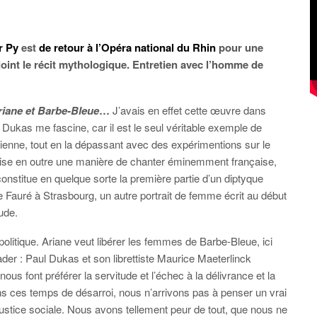
er Py
est
de retour à l’Opéra national du Rhin
pour une
joint le récit mythologique. Entretien avec l’homme de
riane et Barbe-Bleue
…
J’avais en effet cette œuvre dans
Dukas me fascine, car il est le seul véritable exemple de
rienne, tout en la dépassant avec des expérimentions sur le
lise en outre une manière de chanter éminemment française,
onstitue en quelque sorte la première partie d’un diptyque
 Fauré à Strasbourg, un autre portrait de femme écrit au début
tude.
politique. Ariane veut libérer les femmes de Barbe-Bleue, ici
der : Paul Dukas et son librettiste Maurice Maeterlinck
s font préférer la servitude et l’échec à la délivrance et la
ans ces temps de désarroi, nous n’arrivons pas à penser un vrai
 justice sociale. Nous avons tellement peur de tout, que nous ne