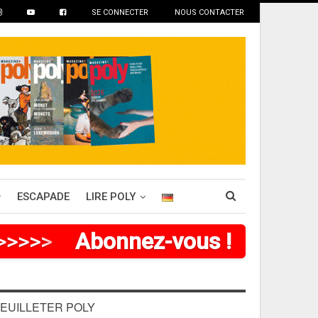
SE CONNECTER
NOUS CONTACTER
ESCAPADE
LIRE POLY
>
>
>
>
>
>
Abonnez-vous !
EUILLETER POLY