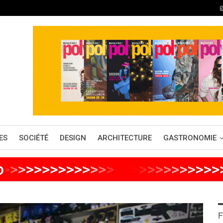
ES
SOCIÉTÉ
DESIGN
ARCHITECTURE
GASTRONOMIE
o
>
>
>
>
>
>
>
>
>
>
>
>
>
>
>
>
>
>
>
>
>
>
>
>
F