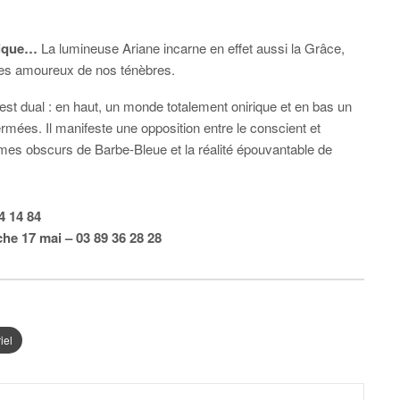
ysique…
La lumineuse Ariane incarne en effet aussi la Grâce,
es amoureux de nos ténèbres.
est dual : en haut, un monde totalement onirique et en bas un
mées. Il manifeste une opposition entre le conscient et
tasmes obscurs de Barbe-Bleue et la réalité épouvantable de
4 14 84
he 17 mai – 03 89 36 28 28
iel