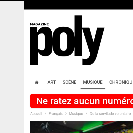
ART
SCÈNE
MUSIQUE
CHRONIQU
Ne ratez aucun numér
Accueil
Français
Musique
De la servitude volontaire