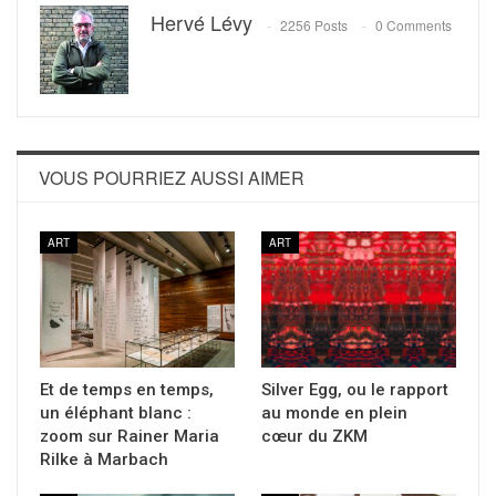
Hervé Lévy
2256 Posts
0 Comments
VOUS POURRIEZ AUSSI AIMER
ART
ART
Et de temps en temps,
Silver Egg, ou le rapport
un éléphant blanc :
au monde en plein
zoom sur Rainer Maria
cœur du ZKM
Rilke à Marbach