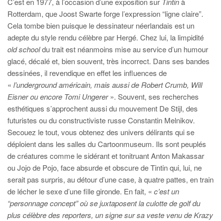
C’est en 1977, à l’occasion d’une exposition sur
Tintin
à
Rotterdam, que Joost Swarte forge l’expression “ligne claire”.
Cela tombe bien puisque le dessinateur néerlandais est un
adepte du style rendu célèbre par Hergé. Chez lui, la limpidité
old school
du trait est néanmoins mise au service d’un humour
glacé, décalé et, bien souvent, très incorrect. Dans ses bandes
dessinées, il revendique en effet les influences de
«
l’underground américain, mais aussi de Robert Crumb, Will
Eisner ou encore Tomi Ungerer
». Souvent, ses recherches
esthétiques s’approchent aussi du mouvement De Stijl, des
futuristes ou du constructiviste russe Constantin Melnikov.
Secouez le tout, vous obtenez des univers délirants qui se
déploient dans les salles du Cartoonmuseum. Ils sont peuplés
de créatures comme le sidérant et tonitruant Anton Makassar
ou Jojo de Pojo, face absurde et obscure de Tintin qui, lui, ne
serait pas surpris, au détour d’une case, à quatre pattes, en train
de lécher le sexe d’une fille gironde. En fait, «
c’est un
“personnage concept” où se juxtaposent la culotte de golf du
plus célèbre des reporters, un signe sur sa veste venu de Krazy